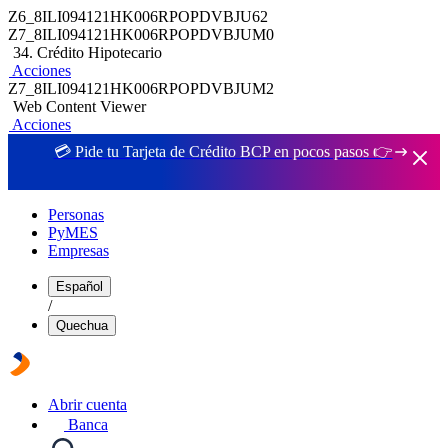
Z6_8ILI094121HK006RPOPDVBJU62
Z7_8ILI094121HK006RPOPDVBJUM0
34. Crédito Hipotecario
Acciones
Z7_8ILI094121HK006RPOPDVBJUM2
Web Content Viewer
Acciones
💳 Pide tu Tarjeta de Crédito BCP en pocos pasos 👉
Personas
PyMES
Empresas
Español
/
Quechua
Abrir cuenta
Banca