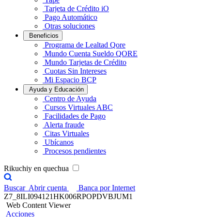
Tarjeta de Crédito iO
Pago Automático
Otras soluciones
Beneficios
Programa de Lealtad Qore
Mundo Cuenta Sueldo QORE
Mundo Tarjetas de Crédito
Cuotas Sin Intereses
Mi Espacio BCP
Ayuda y Educación
Centro de Ayuda
Cursos Virtuales ABC
Facilidades de Pago
Alerta fraude
Citas Virtuales
Ubícanos
Procesos pendientes
Rikuchiy en quechua
Buscar
Abrir cuenta
Banca por Internet
Z7_8ILI094121HK006RPOPDVBJUM1
Web Content Viewer
Acciones