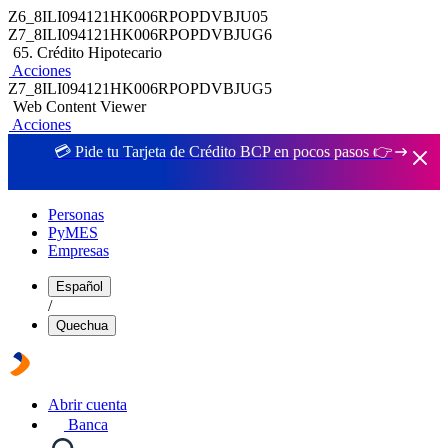
Z6_8ILI094121HK006RPOPDVBJU05
Z7_8ILI094121HK006RPOPDVBJUG6
65. Crédito Hipotecario
Acciones
Z7_8ILI094121HK006RPOPDVBJUG5
Web Content Viewer
Acciones
💳 Pide tu Tarjeta de Crédito BCP en pocos pasos 👉
Personas
PyMES
Empresas
Español
/
Quechua
Abrir cuenta
Banca