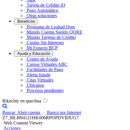
Tarjeta de Crédito iO
Pago Automático
Otras soluciones
Beneficios
Programa de Lealtad Qore
Mundo Cuenta Sueldo QORE
Mundo Tarjetas de Crédito
Cuotas Sin Intereses
Mi Espacio BCP
Ayuda y Educación
Centro de Ayuda
Cursos Virtuales ABC
Facilidades de Pago
Alerta fraude
Citas Virtuales
Ubícanos
Procesos pendientes
Rikuchiy en quechua
Buscar
Abrir cuenta
Banca por Internet
Z7_8ILI094121HK006RPOPDVBJUG7
Web Content Viewer
Acciones