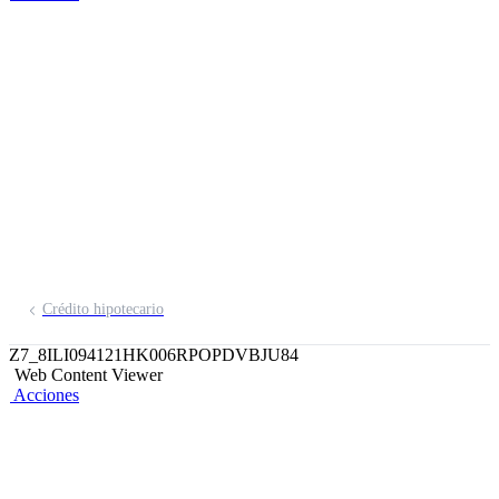
Simula tu Crédito
Hipotecario BCP
¡Podrás pagar tu crédito hasta en 25
años!
Crédito hipotecario
Z7_8ILI094121HK006RPOPDVBJU84
Web Content Viewer
Acciones