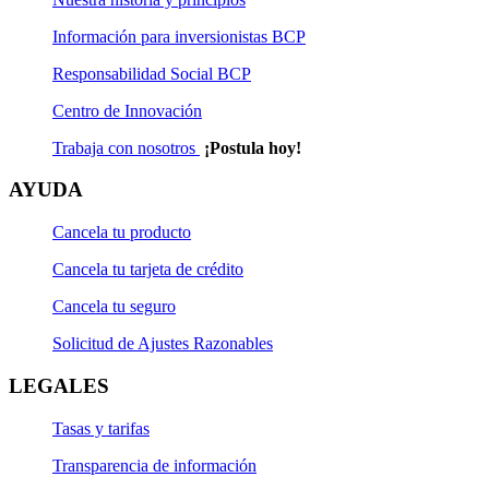
Información para inversionistas BCP
Responsabilidad Social BCP
Tu elección
Centro de Innovación
En 12 años
Trabaja con nosotros
¡Postula hoy!
Tu cuota mensual sería de:
AYUDA
S/824.60
Cancela tu producto
Cancela tu tarjeta de crédito
Solicítalo aquí
Cancela tu seguro
Solicitud de Ajustes Razonables
Ver detalle
LEGALES
Tasas y tarifas
En 16 años
Transparencia de información
Tu cuota mensual sería de: