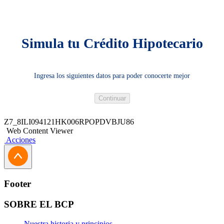
Simula tu Crédito Hipotecario
Ingresa los siguientes datos para poder conocerte mejor
Continuar
Z7_8ILI094121HK006RPOPDVBJU86
En 16 años
Web Content Viewer
Acciones
Tu cuota mensual sería de:
S/724.60
Footer
Solicítalo aquí
SOBRE EL BCP
Ver detalle
Nuestra historia y principios