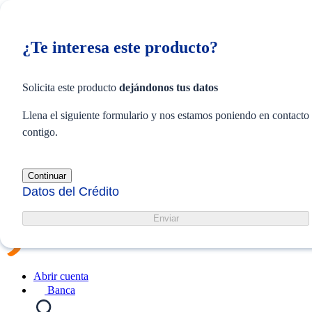
Z6_8ILI094121HK006RPOPDVBJU70
Z7_8ILI094121HK006RPOPDVBJU73
126. Credito Hipotecario
¿Te interesa este producto?
Acciones
Z7_8ILI094121HK006RPOPDVBJUN0
Web Content Viewer
Acciones
Solicita este producto
dejándonos tus datos
Llena el siguiente formulario y nos estamos poniendo en contacto
contigo.
Personas
PyMES
Empresas
Continuar
Datos del Crédito
Español
/
Enviar
Quechua
Abrir cuenta
Banca