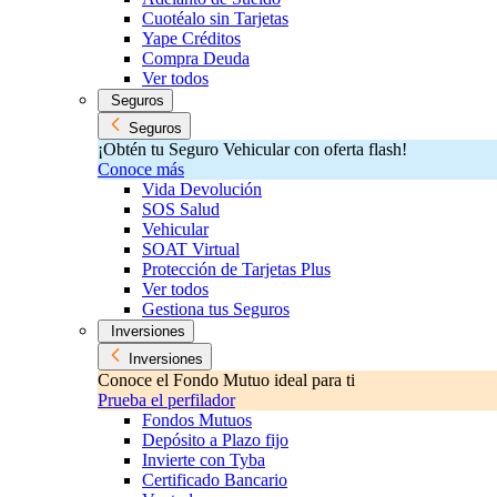
Cuotéalo sin Tarjetas
Yape Créditos
Compra Deuda
Ver todos
Seguros
Seguros
¡Obtén tu Seguro Vehicular con oferta flash!
Conoce más
Vida Devolución
SOS Salud
Vehicular
SOAT Virtual
Protección de Tarjetas Plus
Ver todos
Gestiona tus Seguros
Inversiones
Inversiones
Conoce el Fondo Mutuo ideal para ti
Prueba el perfilador
Fondos Mutuos
Depósito a Plazo fijo
Invierte con Tyba
Certificado Bancario