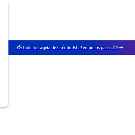
💳 Pide tu Tarjeta de Crédito BCP en pocos pasos 👉