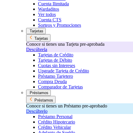
Cuenta Ilimitada
Wardaditos
Ver todos
Cuenta CTS
Sorteos y Promociones
Tarjetas
Tarjetas
Conoce si tienes una Tarjeta pre-aprobada
Descúbrela
Tarjetas de Crédito
Tarjetas de Débito
Cuotas sin Intereses
Upgrade Tarjeta de Crédito
Préstamo Tarjetero
Compra Deuda
Comparador de Tarjetas
Préstamos
Préstamos
Conoce si tienes un Préstamo pre-aprobado
Descúbrelo
Préstamo Personal
Crédito Hipotecario
Crédito Vehicular
Adelanto de Sueldo