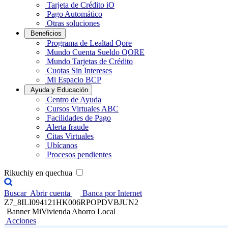
Tarjeta de Crédito iO
Pago Automático
Otras soluciones
Beneficios
Programa de Lealtad Qore
Mundo Cuenta Sueldo QORE
Mundo Tarjetas de Crédito
Cuotas Sin Intereses
Mi Espacio BCP
Ayuda y Educación
Centro de Ayuda
Cursos Virtuales ABC
Facilidades de Pago
Alerta fraude
Citas Virtuales
Ubícanos
Procesos pendientes
Rikuchiy en quechua
Buscar
Abrir cuenta
Banca por Internet
Z7_8ILI094121HK006RPOPDVBJUN2
Banner MiVivienda Ahorro Local
Acciones