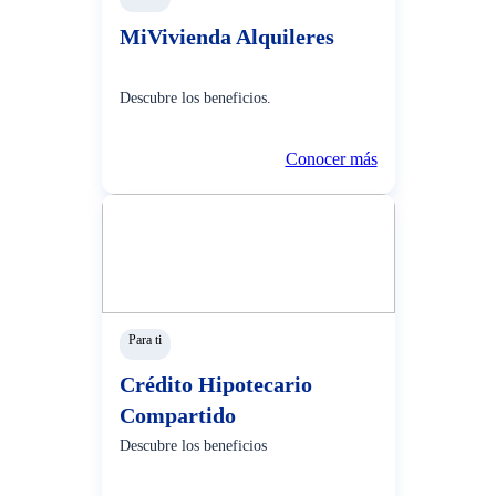
MiVivienda Alquileres
Calculadora
Listado de notarias a nivel nacional
Descubre los beneficios.
Pasos para el endoso del seguro de desgravamen y de
inmueble
Conocer más
Estimado cliente:
Le informamos que, si realizó el pago total de su
Crédito con Garantía Hipotecaria y no presenta deuda,
puede
recoger La Minuta de Levantamiento de
Hipoteca,
en un plazo no mayor a siete (7) días
Para ti
hábiles, en cualquier Agencia BCP cerca de su
domicilio o puede comunicarse con su Funcionario de
Crédito Hipotecario
Negocios BCP asignado.
Compartido
Hay muchos planes por cumplir y queremos que
Descubre los beneficios
recuerde que siempre estaremos para acompañarlo.