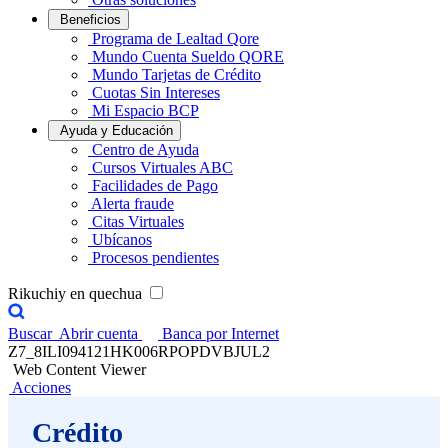
Beneficios
Programa de Lealtad Qore
Mundo Cuenta Sueldo QORE
Mundo Tarjetas de Crédito
Cuotas Sin Intereses
Mi Espacio BCP
Ayuda y Educación
Centro de Ayuda
Cursos Virtuales ABC
Facilidades de Pago
Alerta fraude
Citas Virtuales
Ubícanos
Procesos pendientes
Rikuchiy en quechua
Buscar
Abrir cuenta
Banca por Internet
Z7_8ILI094121HK006RPOPDVBJUL2
Web Content Viewer
Acciones
Crédito