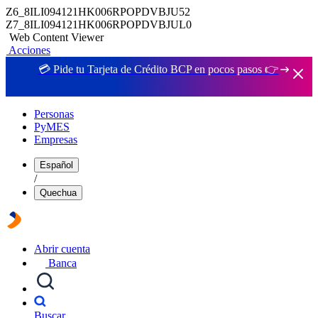
Z6_8ILI094121HK006RPOPDVBJU52
Z7_8ILI094121HK006RPOPDVBJUL0
Web Content Viewer
Acciones
💳 Pide tu Tarjeta de Crédito BCP en pocos pasos 👉
Personas
PyMES
Empresas
Español
/
Quechua
Abrir cuenta
Banca
Buscar