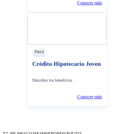
Conocer más
En caso aún mantengas obligaciones directas o
indirectas con el banco podrás solicitar una minuta
condicionada al pago de acuerdo a evaluación para
cada caso en cualquier agencia BCP cerca de su
domicilio o puede comunicarse con su Funcionario de
Negocios BCP asignado.
Para ti
Crédito Hipotecario Joven
¡Estamos contigo en tus planes!
Descubre los beneficios
Conocer más
Z7_8ILI094121HK006RPOPDVBJUD3