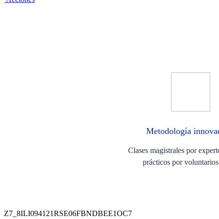
Metodología innov
Clases magistrales por experto
prácticos por voluntari
Z7_8ILI094121RSE06FBNDBEE1OC7