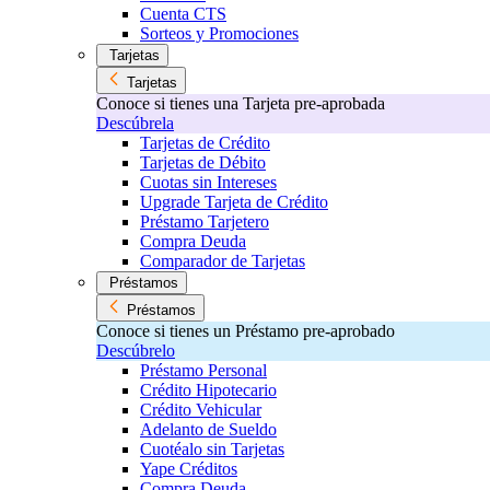
Cuenta CTS
Sorteos y Promociones
Tarjetas
Tarjetas
Conoce si tienes una Tarjeta pre-aprobada
Descúbrela
Tarjetas de Crédito
Tarjetas de Débito
Cuotas sin Intereses
Upgrade Tarjeta de Crédito
Préstamo Tarjetero
Compra Deuda
Comparador de Tarjetas
Préstamos
Préstamos
Conoce si tienes un Préstamo pre-aprobado
Descúbrelo
Préstamo Personal
Crédito Hipotecario
Crédito Vehicular
Adelanto de Sueldo
Cuotéalo sin Tarjetas
Yape Créditos
Compra Deuda