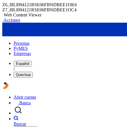
Z6_8ILI094121RSE06FBNDBEE1OK6
Z7_8ILI094121RSE06FBNDBEE1OC4
Web Content Viewer
Acciones
Personas
PyMES
Empresas
Español
/
Quechua
Abrir cuenta
Banca
Buscar