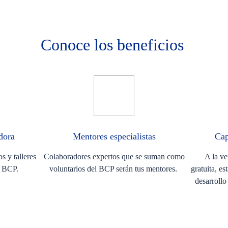
Conoce los beneficios
adora
Mentores especialistas
Cap
s y talleres
Colaboradores expertos que se suman como
A la ve
os BCP.
voluntarios del BCP serán tus mentores.
gratuita, es
desarrollo