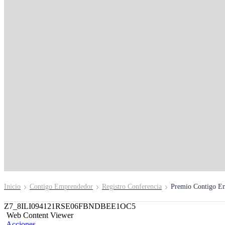
Premio Contigo
Emprendedor
Inscríbete aquí
Inicio
Contigo Emprendedor
Registro Conferencia
Premio Contigo E
Z7_8ILI094121RSE06FBNDBEE1OC5
Web Content Viewer
Acciones