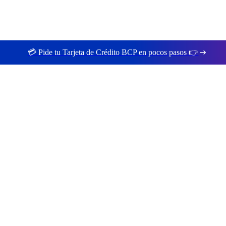
💳 Pide tu Tarjeta de Crédito BCP en pocos pasos 👉