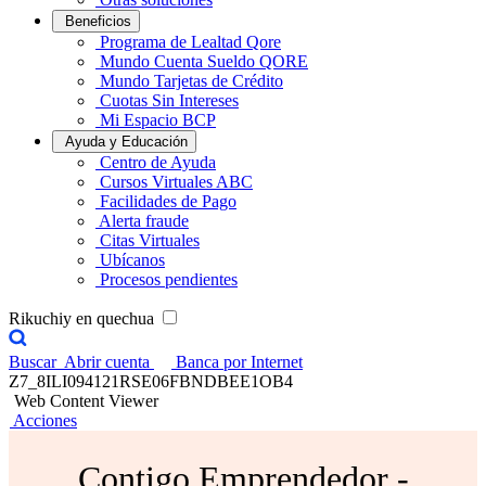
Beneficios
Programa de Lealtad Qore
Mundo Cuenta Sueldo QORE
Mundo Tarjetas de Crédito
Cuotas Sin Intereses
Mi Espacio BCP
Ayuda y Educación
Centro de Ayuda
Cursos Virtuales ABC
Facilidades de Pago
Alerta fraude
Citas Virtuales
Ubícanos
Procesos pendientes
Rikuchiy en quechua
Buscar
Abrir cuenta
Banca por Internet
Z7_8ILI094121RSE06FBNDBEE1OB4
Web Content Viewer
Acciones
Contigo Emprendedor -