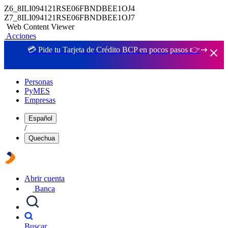
Z6_8ILI094121RSE06FBNDBEE1OJ4
Z7_8ILI094121RSE06FBNDBEE1OJ7
Web Content Viewer
Acciones
💳 Pide tu Tarjeta de Crédito BCP en pocos pasos 👉
Personas
PyMES
Empresas
Español
/
Quechua
Abrir cuenta
Banca
Buscar