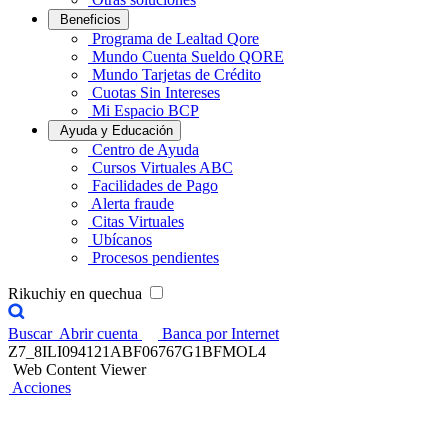
Beneficios
Programa de Lealtad Qore
Mundo Cuenta Sueldo QORE
Mundo Tarjetas de Crédito
Cuotas Sin Intereses
Mi Espacio BCP
Ayuda y Educación
Centro de Ayuda
Cursos Virtuales ABC
Facilidades de Pago
Alerta fraude
Citas Virtuales
Ubícanos
Procesos pendientes
Rikuchiy en quechua
Buscar
Abrir cuenta
Banca por Internet
Z7_8ILI094121ABF06767G1BFMOL4
Web Content Viewer
Acciones
Reto Contigo