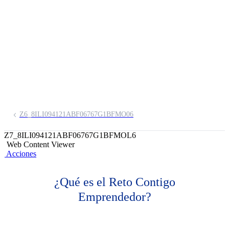
Emprendedor
Te desafiamos a impulsar tu negocio
Z6_8ILI094121ABF06767G1BFMO06
Z7_8ILI094121ABF06767G1BFMOL6
Web Content Viewer
Acciones
¿Qué es el Reto Contigo
Emprendedor?