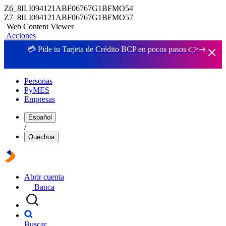
Z6_8ILI094121ABF06767G1BFMO54
Z7_8ILI094121ABF06767G1BFMO57
Web Content Viewer
Acciones
💳 Pide tu Tarjeta de Crédito BCP en pocos pasos 👉
Personas
PyMES
Empresas
Español
/
Quechua
Abrir cuenta
Banca
Buscar