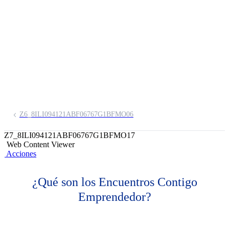
Emprendedor
Espacios que acompañan el crecimiento
de tu negocio
Z6_8ILI094121ABF06767G1BFMO06
Z7_8ILI094121ABF06767G1BFMO17
Web Content Viewer
Acciones
¿Qué son los Encuentros Contigo
Emprendedor?