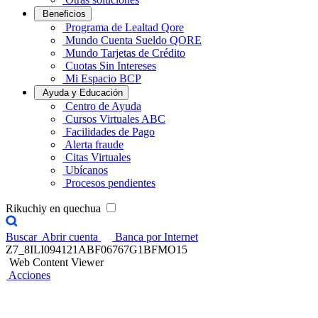
Beneficios
Programa de Lealtad Qore
Mundo Cuenta Sueldo QORE
Mundo Tarjetas de Crédito
Cuotas Sin Intereses
Mi Espacio BCP
Ayuda y Educación
Centro de Ayuda
Cursos Virtuales ABC
Facilidades de Pago
Alerta fraude
Citas Virtuales
Ubícanos
Procesos pendientes
Rikuchiy en quechua
Buscar
Abrir cuenta
Banca por Internet
Z7_8ILI094121ABF06767G1BFMO15
Web Content Viewer
Acciones
Encuentros Contigo