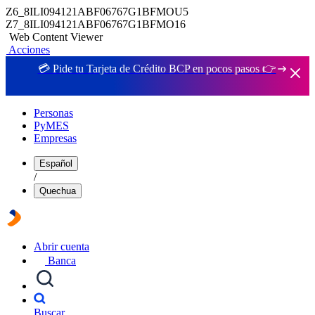
Z6_8ILI094121ABF06767G1BFMOU5
Z7_8ILI094121ABF06767G1BFMO16
Web Content Viewer
Acciones
💳 Pide tu Tarjeta de Crédito BCP en pocos pasos 👉
Personas
PyMES
Empresas
Español
/
Quechua
Abrir cuenta
Banca
Buscar