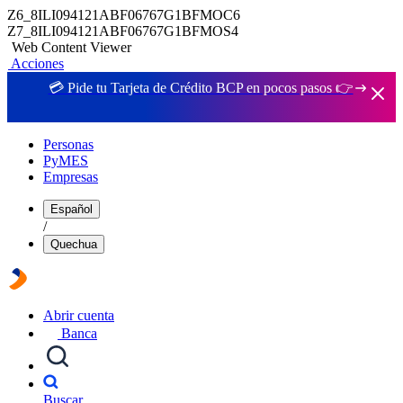
Z6_8ILI094121ABF06767G1BFMOC6
Z7_8ILI094121ABF06767G1BFMOS4
Web Content Viewer
Acciones
💳 Pide tu Tarjeta de Crédito BCP en pocos pasos 👉
Personas
PyMES
Empresas
Español
/
Quechua
Abrir cuenta
Banca
Buscar