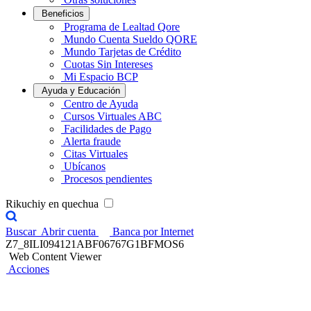
Beneficios
Programa de Lealtad Qore
Mundo Cuenta Sueldo QORE
Mundo Tarjetas de Crédito
Cuotas Sin Intereses
Mi Espacio BCP
Ayuda y Educación
Centro de Ayuda
Cursos Virtuales ABC
Facilidades de Pago
Alerta fraude
Citas Virtuales
Ubícanos
Procesos pendientes
Rikuchiy en quechua
Buscar
Abrir cuenta
Banca por Internet
Z7_8ILI094121ABF06767G1BFMOS6
Web Content Viewer
Acciones
Aprende con