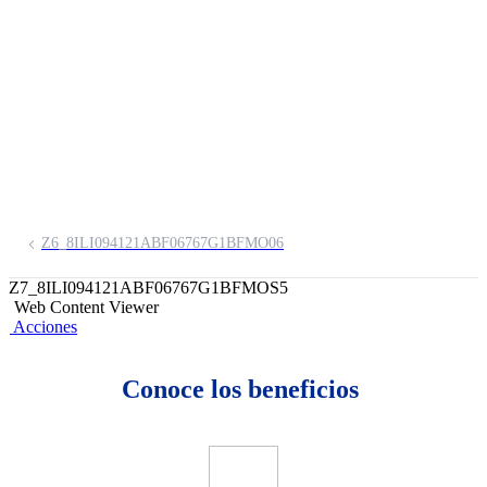
Salvador de Contigo
Emprendedor BCP
Z6_8ILI094121ABF06767G1BFMO06
Z7_8ILI094121ABF06767G1BFMOS5
Web Content Viewer
Acciones
Conoce los beneficios