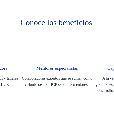
Conoce los beneficios
adora
Mentores especialistas
Cap
s y talleres
Colaboradores expertos que se suman como
A la ve
os BCP.
voluntarios del BCP serán tus mentores.
gratuita, es
desarrollo