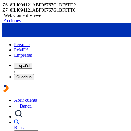
Z6_8ILI094121ABF06767G1BF6TD2
Z7_8ILI094121ABF06767G1BF6TT0
Web Content Viewer
Acciones
Personas
PyMES
Empresas
Español
/
Quechua
Abrir cuenta
Banca
Buscar