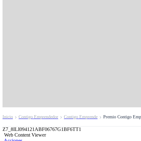
Premio Contigo
Emprendedor
Inscríbete aquí
Inicio
Contigo Emprendedor
Contigo Emprende
Premio Contigo Em
Z7_8ILI094121ABF06767G1BF6TT1
Web Content Viewer
Acciones