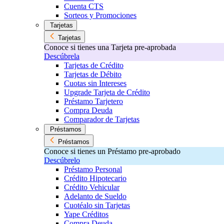
Cuenta CTS
Sorteos y Promociones
Tarjetas
Tarjetas
Conoce si tienes una Tarjeta pre-aprobada
Descúbrela
Tarjetas de Crédito
Tarjetas de Débito
Cuotas sin Intereses
Upgrade Tarjeta de Crédito
Préstamo Tarjetero
Compra Deuda
Comparador de Tarjetas
Préstamos
Préstamos
Conoce si tienes un Préstamo pre-aprobado
Descúbrelo
Préstamo Personal
Crédito Hipotecario
Crédito Vehicular
Adelanto de Sueldo
Cuotéalo sin Tarjetas
Yape Créditos
Compra Deuda