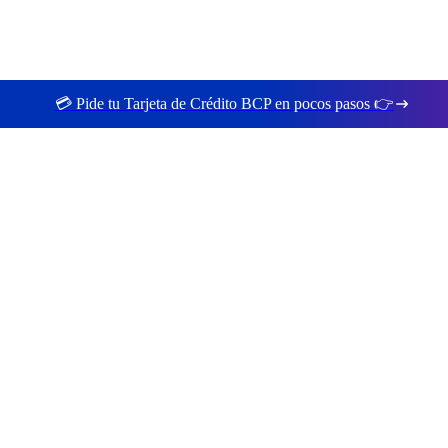
💳 Pide tu Tarjeta de Crédito BCP en pocos pasos 👉