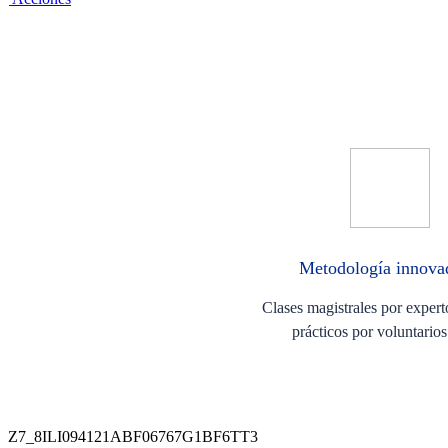
Metodología innov
Clases magistrales por experto
prácticos por voluntari
Z7_8ILI094121ABF06767G1BF6TT3