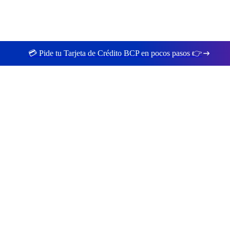
💳 Pide tu Tarjeta de Crédito BCP en pocos pasos 👉