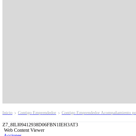
Reto Contigo
Emprendedor
Te desafiamos a impulsar tu negocio
Inicio
Contigo Emprendedor
Contigo Emprendedor Acompañamiento po
Z7_8ILI09412938D06FBN1IEH3AT3
Web Content Viewer
Acciones