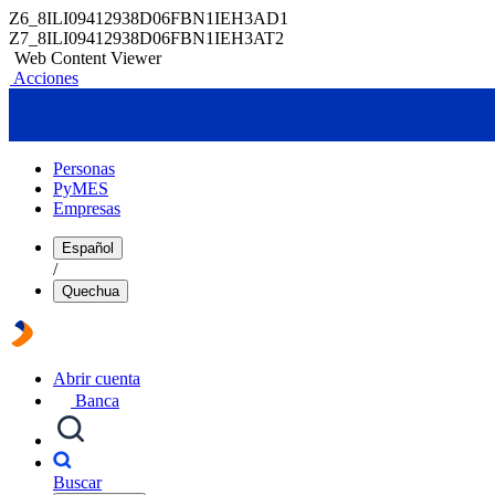
Z6_8ILI09412938D06FBN1IEH3AD1
Z7_8ILI09412938D06FBN1IEH3AT2
Web Content Viewer
Acciones
Personas
PyMES
Empresas
Español
/
Quechua
Abrir cuenta
Banca
Buscar