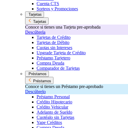
Cuenta CTS
Sorteos y Promociones
Tarjetas
Tarjetas
Conoce si tienes una Tarjeta pre-aprobada
Descúbrela
Tarjetas de Crédito
Tarjetas de Débito
Cuotas sin Intereses
Upgrade Tarjeta de Crédito
Préstamo Tarjetero
Compra Deuda
Comparador de Tarjetas
Préstamos
Préstamos
Conoce si tienes un Préstamo pre-aprobado
Descúbrelo
Préstamo Personal
Crédito Hipotecario
Crédito Vehicular
Adelanto de Sueldo
Cuotéalo sin Tarjetas
Yape Créditos
Compra Deuda