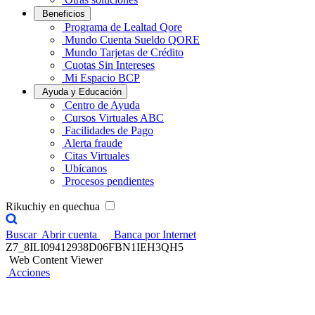
Beneficios
Programa de Lealtad Qore
Mundo Cuenta Sueldo QORE
Mundo Tarjetas de Crédito
Cuotas Sin Intereses
Mi Espacio BCP
Ayuda y Educación
Centro de Ayuda
Cursos Virtuales ABC
Facilidades de Pago
Alerta fraude
Citas Virtuales
Ubícanos
Procesos pendientes
Rikuchiy en quechua
Buscar
Abrir cuenta
Banca por Internet
Z7_8ILI09412938D06FBN1IEH3QH5
Web Content Viewer
Acciones
Emprende con BCP​