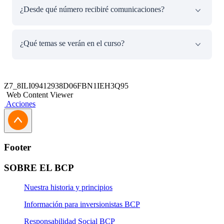
¿Desde qué número recibiré comunicaciones?​
Como parte de un nuevo curso del Programa Contigo
¿Qué temas se verán en el curso?​
Emprendedor BCP, te proporcionamos un WhatsApp
oficial autorizado para este curso: +51 969 827 403. Este
número será utilizado exclusivamente para las
En este curso aprenderás de herramientas digitales, y
comunicaciones relacionadas con este curso de
consejos para ordenar las finanzas de tu negocio.​
Z7_8ILI09412938D06FBN1IEH3Q95
capacitaciones.
Web Content Viewer
Acciones
¡Agrega este número a tus contactos para asegurarte de
que estás recibiendo nuestros mensajes oficiales!​
Footer
SOBRE EL BCP
Nuestra historia y principios
Información para inversionistas BCP
Responsabilidad Social BCP