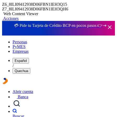
Z6_8ILI09412938D06FBN1IEH3Q15
Z7_8ILI09412938D06FBN1IEH3QH6
Web Content Viewer
Acciones
💳 Pide tu Tarjeta de Crédito BCP en pocos pasos 👉
Personas
PyMES
Empresas
Español
/
Quechua
Abrir cuenta
Banca
Buscar