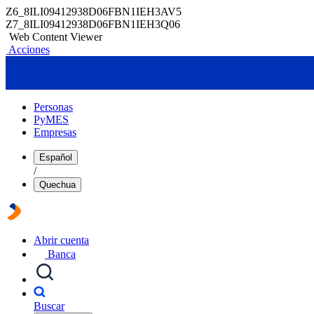
Z6_8ILI09412938D06FBN1IEH3AV5
Z7_8ILI09412938D06FBN1IEH3Q06
Web Content Viewer
Acciones
Personas
PyMES
Empresas
Español
/
Quechua
Abrir cuenta
Banca
Buscar