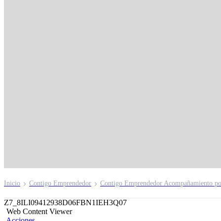
Contigo Agente
Inscríbete aquí
Inicio
Contigo Emprendedor
Contigo Emprendedor Acompañamiento po
Z7_8ILI09412938D06FBN1IEH3Q07
Web Content Viewer
Acciones