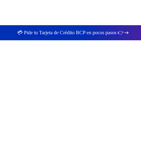
💳 Pide tu Tarjeta de Crédito BCP en pocos pasos 👉