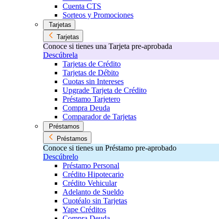
Cuenta CTS
Sorteos y Promociones
Tarjetas
Tarjetas
Conoce si tienes una Tarjeta pre-aprobada
Descúbrela
Tarjetas de Crédito
Tarjetas de Débito
Cuotas sin Intereses
Upgrade Tarjeta de Crédito
Préstamo Tarjetero
Compra Deuda
Comparador de Tarjetas
Préstamos
Préstamos
Conoce si tienes un Préstamo pre-aprobado
Descúbrelo
Préstamo Personal
Crédito Hipotecario
Crédito Vehicular
Adelanto de Sueldo
Cuotéalo sin Tarjetas
Yape Créditos
Compra Deuda