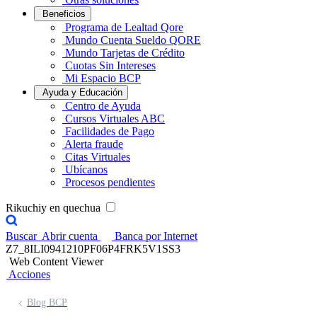
Beneficios
Programa de Lealtad Qore
Mundo Cuenta Sueldo QORE
Mundo Tarjetas de Crédito
Cuotas Sin Intereses
Mi Espacio BCP
Ayuda y Educación
Centro de Ayuda
Cursos Virtuales ABC
Facilidades de Pago
Alerta fraude
Citas Virtuales
Ubícanos
Procesos pendientes
Rikuchiy en quechua
Buscar
Abrir cuenta
Banca por Internet
Z7_8ILI0941210PF06P4FRK5V1SS3
Web Content Viewer
Acciones
Blog BCP