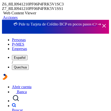
Z6_8ILI0941210PF06P4FRK5V1SC3
Z7_8ILI0941210PF06P4FRK5V1SS1
Web Content Viewer
Acciones
💳 Pide tu Tarjeta de Crédito BCP en pocos pasos 👉
Personas
PyMES
Empresas
Español
/
Quechua
Abrir cuenta
Banca
Buscar