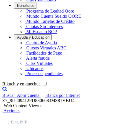
Beneficios
Programa de Lealtad Qore
Mundo Cuenta Sueldo QORE
Mundo Tarjetas de Crédito
Cuotas Sin Intereses
Mi Espacio BCP
Ayuda y Educación
Centro de Ayuda
Cursos Virtuales ABC
Facilidades de Pago
Alerta fraude
Citas Virtuales
Ubícanos
Procesos pendientes
Rikuchiy en quechua
Buscar
Abrir cuenta
Banca por Internet
Z7_8ILI09412PD8306683MS81VBU4
Web Content Viewer
Acciones
Blog BCP