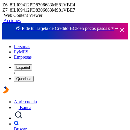
Z6_8ILI09412PD8306683MS81VBE4
Z7_8ILI09412PD8306683MS81VBE7
Web Content Viewer
Acciones
💳 Pide tu Tarjeta de Crédito BCP en pocos pasos 👉
Personas
PyMES
Empresas
Español
/
Quechua
Abrir cuenta
Banca
Buscar