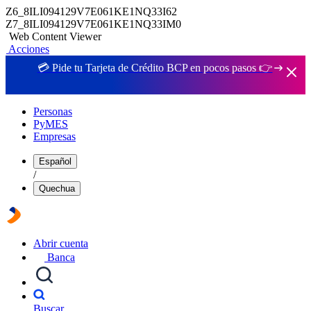
Z6_8ILI094129V7E061KE1NQ33I62
Z7_8ILI094129V7E061KE1NQ33IM0
Web Content Viewer
Acciones
💳 Pide tu Tarjeta de Crédito BCP en pocos pasos 👉
Personas
PyMES
Empresas
Español
/
Quechua
Abrir cuenta
Banca
Buscar