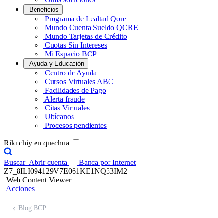
Beneficios
Programa de Lealtad Qore
Mundo Cuenta Sueldo QORE
Mundo Tarjetas de Crédito
Cuotas Sin Intereses
Mi Espacio BCP
Ayuda y Educación
Centro de Ayuda
Cursos Virtuales ABC
Facilidades de Pago
Alerta fraude
Citas Virtuales
Ubícanos
Procesos pendientes
Rikuchiy en quechua
Buscar
Abrir cuenta
Banca por Internet
Z7_8ILI094129V7E061KE1NQ33IM2
Web Content Viewer
Acciones
Blog BCP