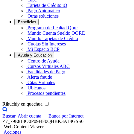
Tarjeta de Crédito iO
Pago Automático
Otras soluciones
Beneficios
Programa de Lealtad Qore
Mundo Cuenta Sueldo QORE
Mundo Tarjetas de Crédito
Cuotas Sin Intereses
Mi Espacio BCP
Ayuda y Educación
Centro de Ayuda
Cursos Virtuales ABC
Facilidades de Pago
Alerta fraude
Citas Virtuales
Ubícanos
Procesos pendientes
Rikuchiy en quechua
Buscar
Abrir cuenta
Banca por Internet
Z7_79E813O0P09HF0QHBK3AT4GSS6
Web Content Viewer
Acciones