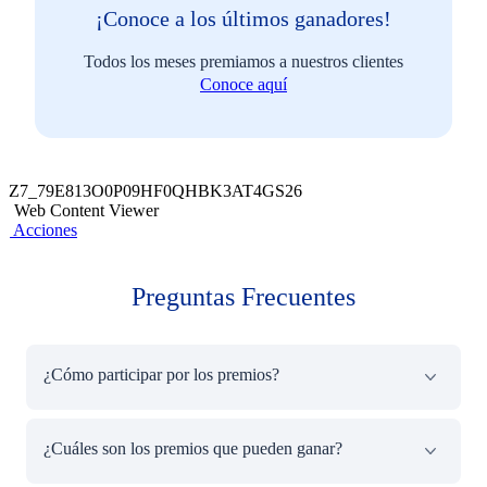
¡Conoce a los últimos ganadores!
Todos los meses premiamos a nuestros clientes
Conoce aquí
Z7_79E813O0P09HF0QHBK3AT4GS26
Web Content Viewer
Acciones
Preguntas Frecuentes
¿Cómo participar por los premios?​
Realicen un pago de servicio del rubro de Cajas y/o
¿Cuáles son los premios que pueden ganar?
Financieras, arbitrios, e-commerce y Ventas por Catálogo
a través de la sección de Pago de Servicio dentro de la