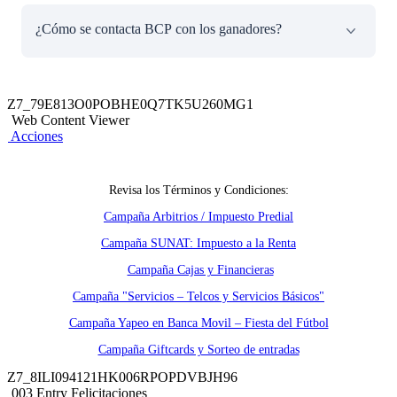
App Banca Móvil BCP.
Devolución triplicada del 100% del monto realizado para
¿Cómo se contacta BCP con los ganadores?
el pago de los rubros de la campaña a través de la sección
Cada operación es una oportunidad de ganar.
de pagos de servicios durante el período de vigencia de la
campaña.
El BCP se comunicará con los ganadores a través de
correo y/o llamada.
Z7_79E813O0POBHE0Q7TK5U260MG1
Web Content Viewer
Acciones
Revisa los Términos y Condiciones:
Campaña Arbitrios / Impuesto Predial
Campaña SUNAT: Impuesto a la Renta
Campaña Cajas y Financieras
Campaña "Servicios – Telcos y Servicios Básicos"
Campaña Yapeo en Banca Movil – Fiesta del Fútbol
Campaña Giftcards y Sorteo de entradas
Z7_8ILI094121HK006RPOPDVBJH96
003 Entry Felicitaciones