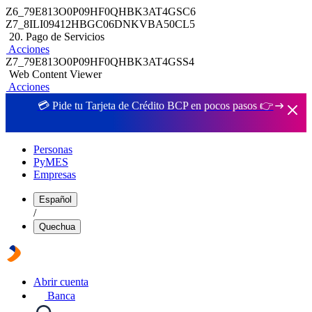
Z6_79E813O0P09HF0QHBK3AT4GSC6
Z7_8ILI09412HBGC06DNKVBA50CL5
20. Pago de Servicios
Acciones
Z7_79E813O0P09HF0QHBK3AT4GSS4
Web Content Viewer
Acciones
💳 Pide tu Tarjeta de Crédito BCP en pocos pasos 👉
Personas
PyMES
Empresas
Español
/
Quechua
Abrir cuenta
Banca