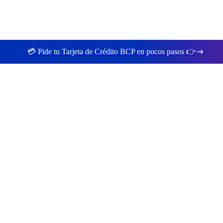
💳 Pide tu Tarjeta de Crédito BCP en pocos pasos 👉