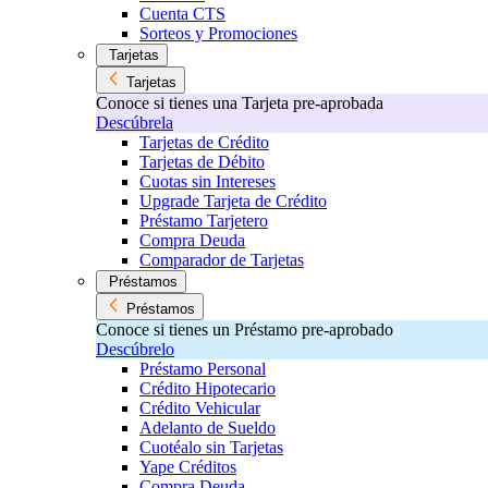
Cuenta CTS
Sorteos y Promociones
Tarjetas
Tarjetas
Conoce si tienes una Tarjeta pre-aprobada
Descúbrela
Tarjetas de Crédito
Tarjetas de Débito
Cuotas sin Intereses
Upgrade Tarjeta de Crédito
Préstamo Tarjetero
Compra Deuda
Comparador de Tarjetas
Préstamos
Préstamos
Conoce si tienes un Préstamo pre-aprobado
Descúbrelo
Préstamo Personal
Crédito Hipotecario
Crédito Vehicular
Adelanto de Sueldo
Cuotéalo sin Tarjetas
Yape Créditos
Compra Deuda