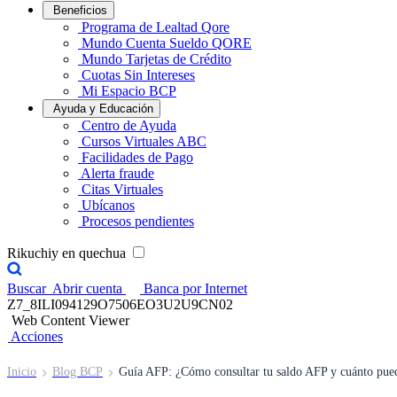
Beneficios
Programa de Lealtad Qore
Mundo Cuenta Sueldo QORE
Mundo Tarjetas de Crédito
Cuotas Sin Intereses
Mi Espacio BCP
Ayuda y Educación
Centro de Ayuda
Cursos Virtuales ABC
Facilidades de Pago
Alerta fraude
Citas Virtuales
Ubícanos
Procesos pendientes
Rikuchiy en quechua
Buscar
Abrir cuenta
Banca por Internet
Z7_8ILI094129O7506EO3U2U9CN02
Web Content Viewer
Acciones
Inicio
Blog BCP
Guía AFP: ¿Cómo consultar tu saldo AFP y cuánto pued