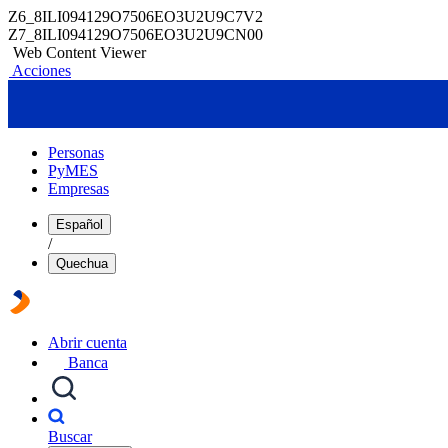
Z6_8ILI094129O7506EO3U2U9C7V2
Z7_8ILI094129O7506EO3U2U9CN00
Web Content Viewer
Acciones
Personas
PyMES
Empresas
Español
/
Quechua
Abrir cuenta
Banca
Buscar