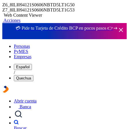
Z6_8ILI094121S0606NBTD5LT1G50
Z7_8ILI094121S0606NBTD5LT1G53
Web Content Viewer
Acciones
💳 Pide tu Tarjeta de Crédito BCP en pocos pasos 👉
Personas
PyMES
Empresas
Español
/
Quechua
Abrir cuenta
Banca
Buscar