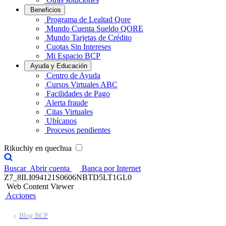
Beneficios
Programa de Lealtad Qore
Mundo Cuenta Sueldo QORE
Mundo Tarjetas de Crédito
Cuotas Sin Intereses
Mi Espacio BCP
Ayuda y Educación
Centro de Ayuda
Cursos Virtuales ABC
Facilidades de Pago
Alerta fraude
Citas Virtuales
Ubícanos
Procesos pendientes
Rikuchiy en quechua
Buscar
Abrir cuenta
Banca por Internet
Z7_8ILI094121S0606NBTD5LT1GL0
Web Content Viewer
Acciones
Blog BCP