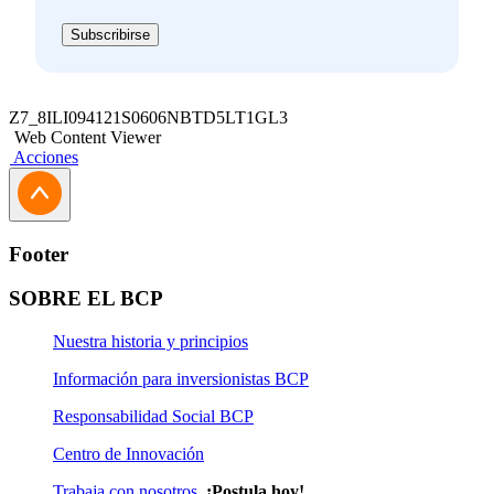
Subscribirse
Z7_8ILI094121S0606NBTD5LT1GL3
Web Content Viewer
Acciones
Footer
SOBRE EL BCP
Nuestra historia y principios
Información para inversionistas BCP
Responsabilidad Social BCP
Centro de Innovación
Trabaja con nosotros
¡Postula hoy!