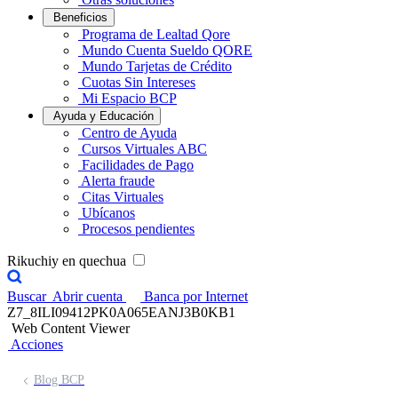
Beneficios
Programa de Lealtad Qore
Mundo Cuenta Sueldo QORE
Mundo Tarjetas de Crédito
Cuotas Sin Intereses
Mi Espacio BCP
Ayuda y Educación
Centro de Ayuda
Cursos Virtuales ABC
Facilidades de Pago
Alerta fraude
Citas Virtuales
Ubícanos
Procesos pendientes
Rikuchiy en quechua
Buscar
Abrir cuenta
Banca por Internet
Z7_8ILI09412PK0A065EANJ3B0KB1
Web Content Viewer
Acciones
Blog BCP