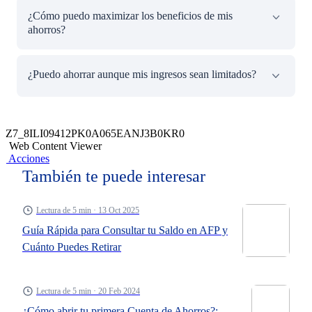
Este método consiste en esperar 24 horas antes de realizar
¿Cómo puedo maximizar los beneficios de mis
una compra impulsiva, lo que te da tiempo para evaluar si
ahorros?
realmente necesitas el producto. Esta práctica te ayudará a
tomar decisiones más racionales y ahorrar dinero.
Al reducir tus gastos innecesarios, puedes depositar el
¿Puedo ahorrar aunque mis ingresos sean limitados?
dinero ahorrado en productos como las
Cuentas de
Ahorro del BCP
, que te ofrecen beneficios.
Sí, puedes empezar a ahorrar, aunque tus ingresos sean
bajos. Herramientas como
Warda
permiten realizar
Z7_8ILI09412PK0A065EANJ3B0KR0
ahorros pequeños, adaptados a tu presupuesto, como S/1
Web Content Viewer
al día, facilitando el proceso.
Acciones
También te puede interesar
Lectura de 5 min · 13 Oct 2025
Guía Rápida para Consultar tu Saldo en AFP y
Cuánto Puedes Retirar
Lectura de 5 min · 20 Feb 2024
¿Cómo abrir tu primera Cuenta de Ahorros?: