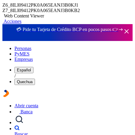
Z6_8ILI09412PK0A065EANJ3B0KJ1
Z7_8ILI09412PK0A065EANJ3B0KB2
Web Content Viewer
Acciones
💳 Pide tu Tarjeta de Crédito BCP en pocos pasos 👉
Personas
PyMES
Empresas
Español
/
Quechua
Abrir cuenta
Banca
Buscar