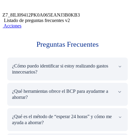
Z7_8ILI09412PK0A065EANJ3B0KB3
Listado de preguntas frecuentes v2
Acciones
Preguntas Frecuentes
¿Cómo puedo identificar si estoy realizando gastos
innecesarios?
Identificar gastos innecesarios implica revisar tus estados
¿Qué herramientas ofrece el BCP para ayudarme a
de cuenta y clasificarlos en necesarios, opcionales y
ahorrar?
superfluos. Al hacerlo, podrás priorizar tus necesidades y
evitar compras impulsivas.
El BCP ofrece productos como
Warda
y
Cuentas de
¿Qué es el método de “esperar 24 horas” y cómo me
Ahorro
, que te permiten ahorrar de manera automatizada
ayuda a ahorrar?
y obtener intereses en tus ahorros. Warda, por ejemplo, te
permite ahorrar desde S/1 al día.