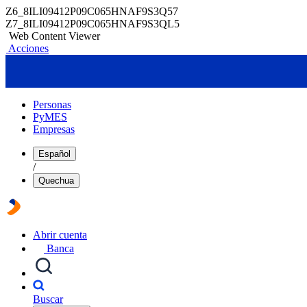
Z6_8ILI09412P09C065HNAF9S3Q57
Z7_8ILI09412P09C065HNAF9S3QL5
Web Content Viewer
Acciones
Personas
PyMES
Empresas
Español
/
Quechua
Abrir cuenta
Banca
Buscar