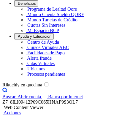
Beneficios
Programa de Lealtad Qore
Mundo Cuenta Sueldo QORE
Mundo Tarjetas de Crédito
Cuotas Sin Intereses
Mi Espacio BCP
Ayuda y Educación
Centro de Ayuda
Cursos Virtuales ABC
Facilidades de Pago
Alerta fraude
Citas Virtuales
Ubícanos
Procesos pendientes
Rikuchiy en quechua
Buscar
Abrir cuenta
Banca por Internet
Z7_8ILI09412P09C065HNAF9S3QL7
Web Content Viewer
Acciones