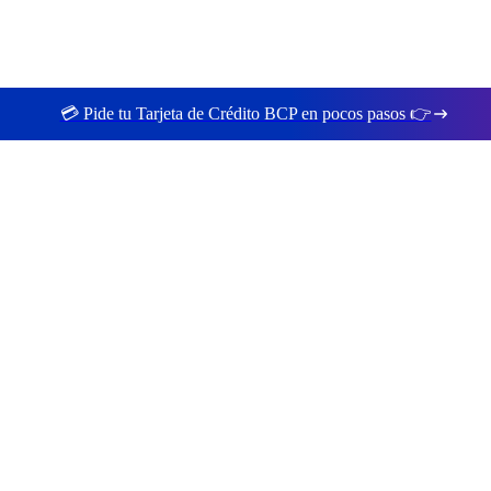
💳 Pide tu Tarjeta de Crédito BCP en pocos pasos 👉