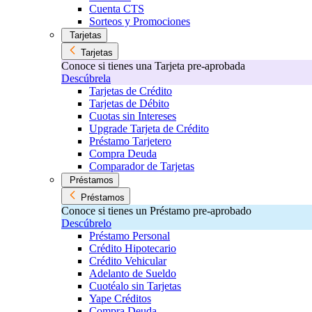
Cuenta CTS
Sorteos y Promociones
Tarjetas
Tarjetas
Conoce si tienes una Tarjeta pre-aprobada
Descúbrela
Tarjetas de Crédito
Tarjetas de Débito
Cuotas sin Intereses
Upgrade Tarjeta de Crédito
Préstamo Tarjetero
Compra Deuda
Comparador de Tarjetas
Préstamos
Préstamos
Conoce si tienes un Préstamo pre-aprobado
Descúbrelo
Préstamo Personal
Crédito Hipotecario
Crédito Vehicular
Adelanto de Sueldo
Cuotéalo sin Tarjetas
Yape Créditos
Compra Deuda