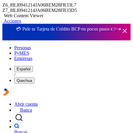
Z6_8ILI0941214JA06BEM28FR33L7
Z7_8ILI0941214JA06BEM28FR33D5
Web Content Viewer
Acciones
💳 Pide tu Tarjeta de Crédito BCP en pocos pasos 👉
Personas
PyMES
Empresas
Español
/
Quechua
Abrir cuenta
Banca
Buscar