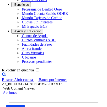
Beneficios
Programa de Lealtad Qore
Mundo Cuenta Sueldo QORE
Mundo Tarjetas de Crédito
Cuotas Sin Intereses
Mi Espacio BCP
Ayuda y Educación
Centro de Ayuda
Cursos Virtuales ABC
Facilidades de Pago
Alerta fraude
Citas Virtuales
Ubícanos
Procesos pendientes
Rikuchiy en quechua
Buscar
Abrir cuenta
Banca por Internet
Z7_8ILI0941214JA06BEM28FR33D7
Web Content Viewer
Acciones