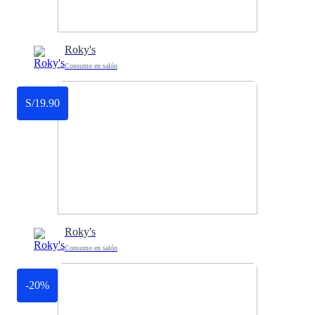
Roky's
Consumo en salón
S/19.90
Roky's
Consumo en salón
-20%