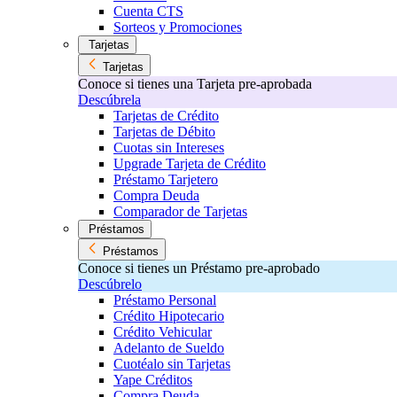
Cuenta CTS
Sorteos y Promociones
Tarjetas
Tarjetas
Conoce si tienes una Tarjeta pre-aprobada
Descúbrela
Tarjetas de Crédito
Tarjetas de Débito
Cuotas sin Intereses
Upgrade Tarjeta de Crédito
Préstamo Tarjetero
Compra Deuda
Comparador de Tarjetas
Préstamos
Préstamos
Conoce si tienes un Préstamo pre-aprobado
Descúbrelo
Préstamo Personal
Crédito Hipotecario
Crédito Vehicular
Adelanto de Sueldo
Cuotéalo sin Tarjetas
Yape Créditos
Compra Deuda