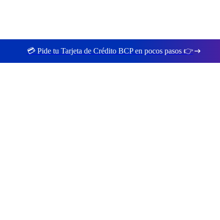
💳 Pide tu Tarjeta de Crédito BCP en pocos pasos 👉