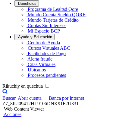
Beneficios
Programa de Lealtad Qore
Mundo Cuenta Sueldo QORE
Mundo Tarjetas de Crédito
Cuotas Sin Intereses
Mi Espacio BCP
Ayuda y Educación
Centro de Ayuda
Cursos Virtuales ABC
Facilidades de Pago
Alerta fraude
Citas Virtuales
Ubícanos
Procesos pendientes
Rikuchiy en quechua
Buscar
Abrir cuenta
Banca por Internet
Z7_8ILI09412HL9106DNK91F2U331
Web Content Viewer
Acciones