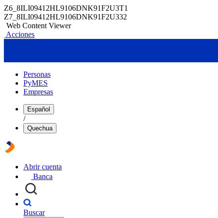
Z6_8ILI09412HL9106DNK91F2U3T1
Z7_8ILI09412HL9106DNK91F2U332
Web Content Viewer
Acciones
Personas
PyMES
Empresas
Español
/
Quechua
Abrir cuenta
Banca
Buscar