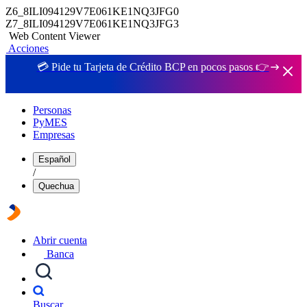
Z6_8ILI094129V7E061KE1NQ3JFG0
Z7_8ILI094129V7E061KE1NQ3JFG3
Web Content Viewer
Acciones
💳 Pide tu Tarjeta de Crédito BCP en pocos pasos 👉
Personas
PyMES
Empresas
Español
/
Quechua
Abrir cuenta
Banca
Buscar