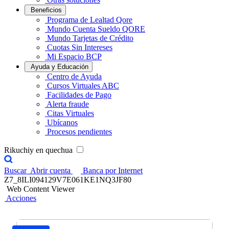
Beneficios
Programa de Lealtad Qore
Mundo Cuenta Sueldo QORE
Mundo Tarjetas de Crédito
Cuotas Sin Intereses
Mi Espacio BCP
Ayuda y Educación
Centro de Ayuda
Cursos Virtuales ABC
Facilidades de Pago
Alerta fraude
Citas Virtuales
Ubícanos
Procesos pendientes
Rikuchiy en quechua
Buscar
Abrir cuenta
Banca por Internet
Z7_8ILI094129V7E061KE1NQ3JF80
Web Content Viewer
Acciones