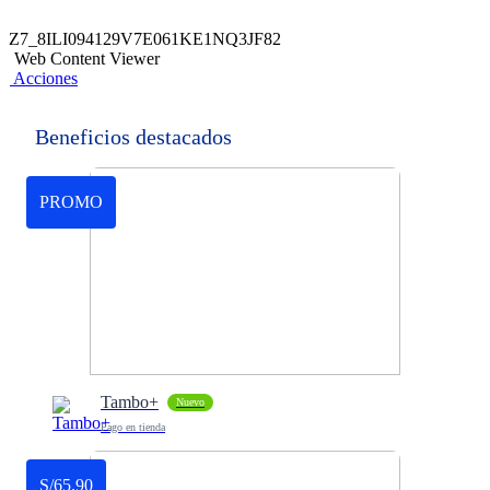
Z7_8ILI094129V7E061KE1NQ3JF82
Web Content Viewer
Acciones
Beneficios destacados
PROMO
Tambo+
Nuevo
Pago en tienda
S/65.90