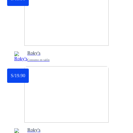
Roky's
Consumo en salón
S/19.90
Roky's