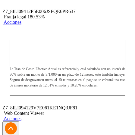
Z7_8ILI09412P5E006JSFQE6PR637
Franja legal 180.53%
Acciones
La Tasa de Costo Efectivo Anual es referencial y está calculada con un interés de
30% sobre un monto de S/1,000 en un plazo de 12 meses; esto también incluye,
Seguro de desgravamen mensual. Si te retrasas en el pago se te cobrará una tasa
de interés moratorio de 12.51% en soles y 10.26% en dólares.
Z7_8ILI094129V7E061KE1NQ3JF81
Web Content Viewer
Acciones