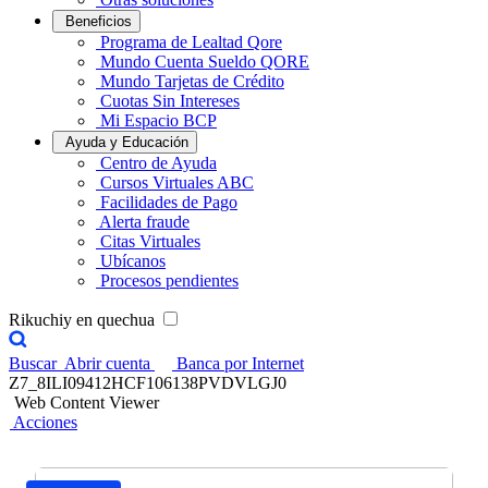
Beneficios
Programa de Lealtad Qore
Mundo Cuenta Sueldo QORE
Mundo Tarjetas de Crédito
Cuotas Sin Intereses
Mi Espacio BCP
Ayuda y Educación
Centro de Ayuda
Cursos Virtuales ABC
Facilidades de Pago
Alerta fraude
Citas Virtuales
Ubícanos
Procesos pendientes
Rikuchiy en quechua
Buscar
Abrir cuenta
Banca por Internet
Z7_8ILI09412HCF106138PVDVLGJ0
Web Content Viewer
Acciones