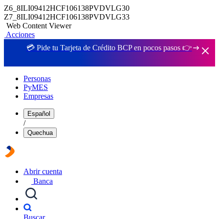
Z6_8ILI09412HCF106138PVDVLG30
Z7_8ILI09412HCF106138PVDVLG33
Web Content Viewer
Acciones
💳 Pide tu Tarjeta de Crédito BCP en pocos pasos 👉
Personas
PyMES
Empresas
Español
/
Quechua
Abrir cuenta
Banca
Buscar