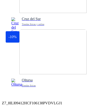
Cruz del Sur
Tiendas físicas y online
-10%
Oltursa
Tiendas físicas
Z7_8ILI09412HCF106138PVDVLGJ1