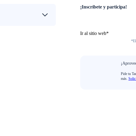
¡Inscríbete y participa!
Ir al sitio web*
*El
¡Aprovec
Pide tu Ta
más.
Solic