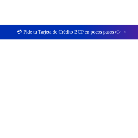
💳 Pide tu Tarjeta de Crédito BCP en pocos pasos 👉