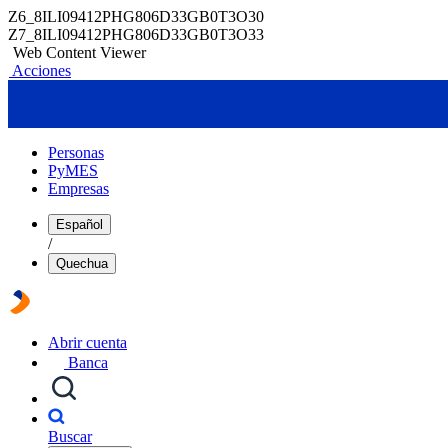
Z6_8ILI09412PHG806D33GB0T3O30
Z7_8ILI09412PHG806D33GB0T3O33
Web Content Viewer
Acciones
Personas
PyMES
Empresas
Español
/
Quechua
Abrir cuenta
Banca
Buscar