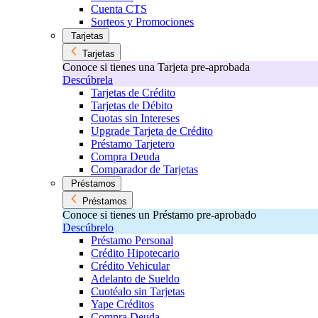
Cuenta CTS
Sorteos y Promociones
Tarjetas
Tarjetas
Conoce si tienes una Tarjeta pre-aprobada
Descúbrela
Tarjetas de Crédito
Tarjetas de Débito
Cuotas sin Intereses
Upgrade Tarjeta de Crédito
Préstamo Tarjetero
Compra Deuda
Comparador de Tarjetas
Préstamos
Préstamos
Conoce si tienes un Préstamo pre-aprobado
Descúbrelo
Préstamo Personal
Crédito Hipotecario
Crédito Vehicular
Adelanto de Sueldo
Cuotéalo sin Tarjetas
Yape Créditos
Compra Deuda