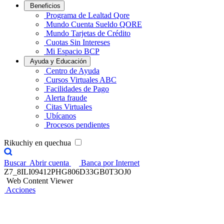
Beneficios
Programa de Lealtad Qore
Mundo Cuenta Sueldo QORE
Mundo Tarjetas de Crédito
Cuotas Sin Intereses
Mi Espacio BCP
Ayuda y Educación
Centro de Ayuda
Cursos Virtuales ABC
Facilidades de Pago
Alerta fraude
Citas Virtuales
Ubícanos
Procesos pendientes
Rikuchiy en quechua
Buscar
Abrir cuenta
Banca por Internet
Z7_8ILI09412PHG806D33GB0T3OJ0
Web Content Viewer
Acciones