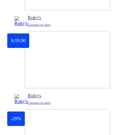
Roky's
Consumo en salón
S/19.90
Roky's
Consumo en salón
-20%