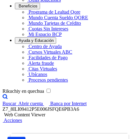
Beneficios
Programa de Lealtad Qore
Mundo Cuenta Sueldo QORE
Mundo Tarjetas de Crédito
Cuotas Sin Intereses
Mi Espacio BCP
Ayuda y Educación
Centro de Ayuda
Cursos Virtuales ABC
Facilidades de Pago
Alerta fraude
Citas Virtuales
Ubícanos
Procesos pendientes
Rikuchiy en quechua
Buscar
Abrir cuenta
Banca por Internet
Z7_8ILI09412P5E006JSFQE6PB3A6
Web Content Viewer
Acciones