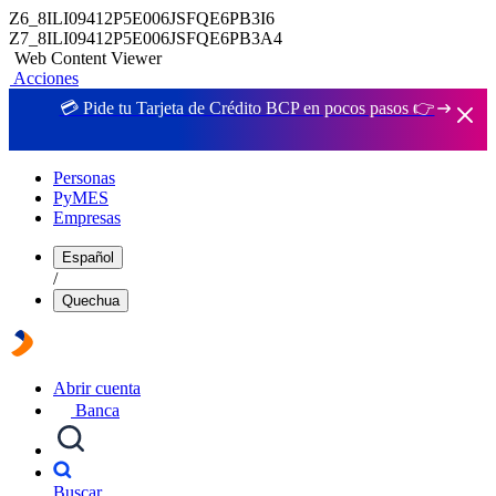
Z6_8ILI09412P5E006JSFQE6PB3I6
Z7_8ILI09412P5E006JSFQE6PB3A4
Web Content Viewer
Acciones
💳 Pide tu Tarjeta de Crédito BCP en pocos pasos 👉
Personas
PyMES
Empresas
Español
/
Quechua
Abrir cuenta
Banca
Buscar