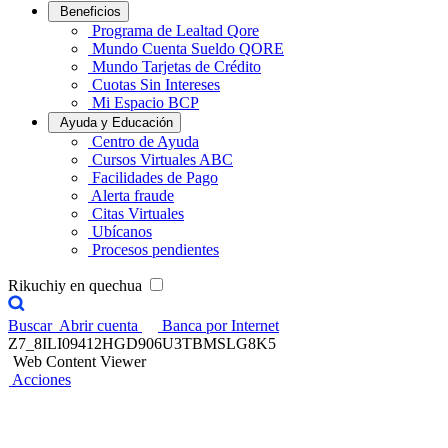
Beneficios
Programa de Lealtad Qore
Mundo Cuenta Sueldo QORE
Mundo Tarjetas de Crédito
Cuotas Sin Intereses
Mi Espacio BCP
Ayuda y Educación
Centro de Ayuda
Cursos Virtuales ABC
Facilidades de Pago
Alerta fraude
Citas Virtuales
Ubícanos
Procesos pendientes
Rikuchiy en quechua
Buscar
Abrir cuenta
Banca por Internet
Z7_8ILI09412HGD906U3TBMSLG8K5
Web Content Viewer
Acciones