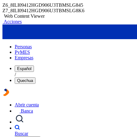
Z6_8ILI09412HGD906U3TBMSLG845
Z7_8ILI09412HGD906U3TBMSLG8K6
Web Content Viewer
Acciones
Personas
PyMES
Empresas
Español
/
Quechua
Abrir cuenta
Banca
Buscar