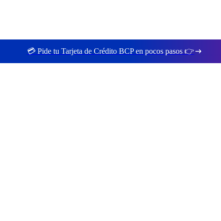
💳 Pide tu Tarjeta de Crédito BCP en pocos pasos 👉