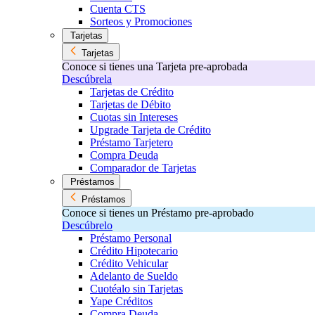
Cuenta CTS
Sorteos y Promociones
Tarjetas
Tarjetas
Conoce si tienes una Tarjeta pre-aprobada
Descúbrela
Tarjetas de Crédito
Tarjetas de Débito
Cuotas sin Intereses
Upgrade Tarjeta de Crédito
Préstamo Tarjetero
Compra Deuda
Comparador de Tarjetas
Préstamos
Préstamos
Conoce si tienes un Préstamo pre-aprobado
Descúbrelo
Préstamo Personal
Crédito Hipotecario
Crédito Vehicular
Adelanto de Sueldo
Cuotéalo sin Tarjetas
Yape Créditos
Compra Deuda