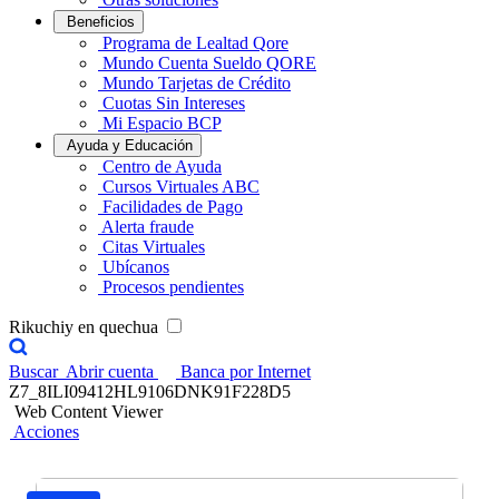
Beneficios
Programa de Lealtad Qore
Mundo Cuenta Sueldo QORE
Mundo Tarjetas de Crédito
Cuotas Sin Intereses
Mi Espacio BCP
Ayuda y Educación
Centro de Ayuda
Cursos Virtuales ABC
Facilidades de Pago
Alerta fraude
Citas Virtuales
Ubícanos
Procesos pendientes
Rikuchiy en quechua
Buscar
Abrir cuenta
Banca por Internet
Z7_8ILI09412HL9106DNK91F228D5
Web Content Viewer
Acciones