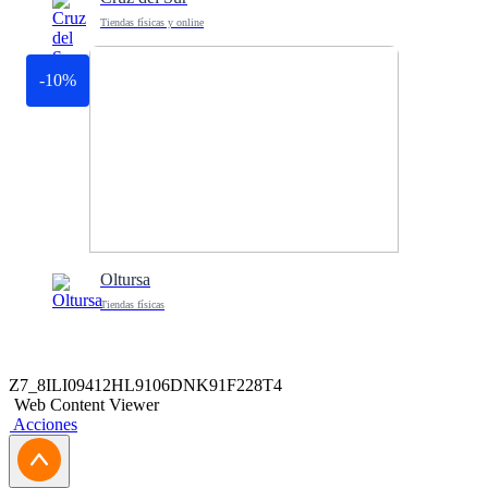
Tiendas físicas y online
-10%
Oltursa
Tiendas físicas
Z7_8ILI09412HL9106DNK91F228T4
Web Content Viewer
Acciones