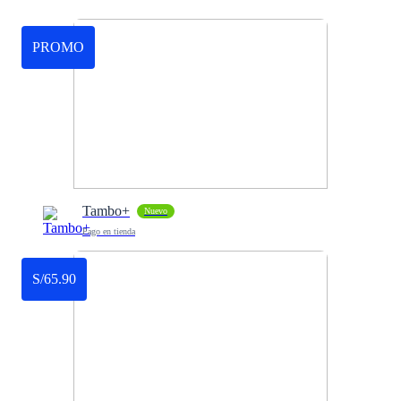
PROMO
Tambo+
Nuevo
Pago en tienda
S/65.90