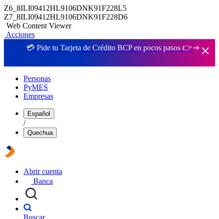
Z6_8ILI09412HL9106DNK91F228L5
Z7_8ILI09412HL9106DNK91F228D6
Web Content Viewer
Acciones
💳 Pide tu Tarjeta de Crédito BCP en pocos pasos 👉
Personas
PyMES
Empresas
Español
/
Quechua
Abrir cuenta
Banca
Buscar