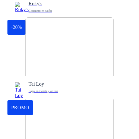
Roky's
Consumo en salón
-20%
Tai Loy
Pago en tienda y online
PROMO