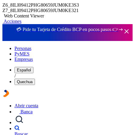
Z6_8ILI09412PHG80659JUM0KE3S3
Z7_8ILI09412PHG80659JUM0KE321
Web Content Viewer
Acciones
💳 Pide tu Tarjeta de Crédito BCP en pocos pasos 👉
Personas
PyMES
Empresas
Español
/
Quechua
Abrir cuenta
Banca
Buscar