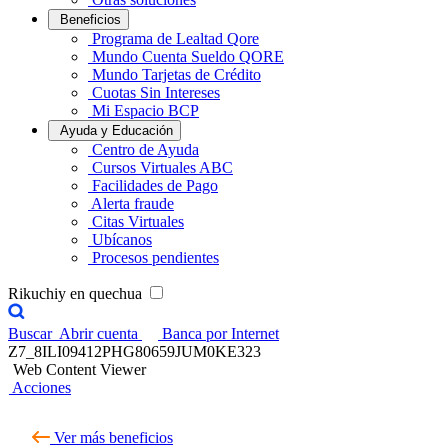
Beneficios
Programa de Lealtad Qore
Mundo Cuenta Sueldo QORE
Mundo Tarjetas de Crédito
Cuotas Sin Intereses
Mi Espacio BCP
Ayuda y Educación
Centro de Ayuda
Cursos Virtuales ABC
Facilidades de Pago
Alerta fraude
Citas Virtuales
Ubícanos
Procesos pendientes
Rikuchiy en quechua
Buscar
Abrir cuenta
Banca por Internet
Z7_8ILI09412PHG80659JUM0KE323
Web Content Viewer
Acciones
Ver más beneficios