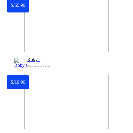
S/65.90
Roky's
Consumo en salón
S/19.90