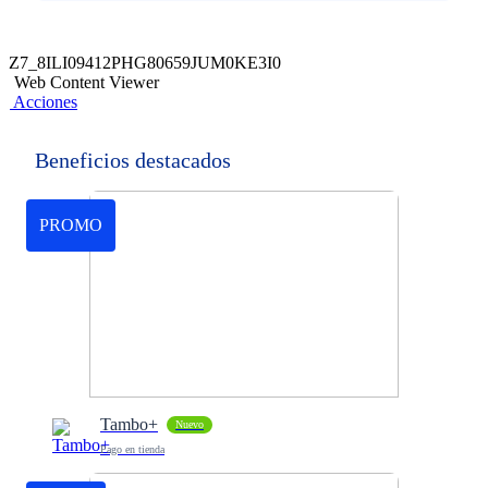
Z7_8ILI09412PHG80659JUM0KE3I0
Web Content Viewer
Acciones
Beneficios destacados
PROMO
Tambo+
Nuevo
Pago en tienda