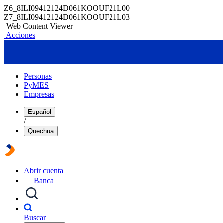
Z6_8ILI09412124D061KOOUF21L00
Z7_8ILI09412124D061KOOUF21L03
Web Content Viewer
Acciones
Personas
PyMES
Empresas
Español
/
Quechua
Abrir cuenta
Banca
Buscar