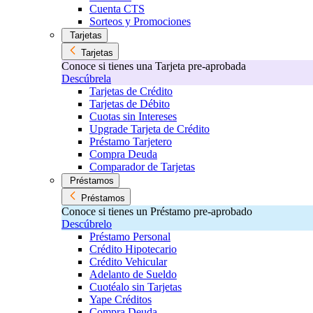
Cuenta CTS
Sorteos y Promociones
Tarjetas
Tarjetas
Conoce si tienes una Tarjeta pre-aprobada
Descúbrela
Tarjetas de Crédito
Tarjetas de Débito
Cuotas sin Intereses
Upgrade Tarjeta de Crédito
Préstamo Tarjetero
Compra Deuda
Comparador de Tarjetas
Préstamos
Préstamos
Conoce si tienes un Préstamo pre-aprobado
Descúbrelo
Préstamo Personal
Crédito Hipotecario
Crédito Vehicular
Adelanto de Sueldo
Cuotéalo sin Tarjetas
Yape Créditos
Compra Deuda