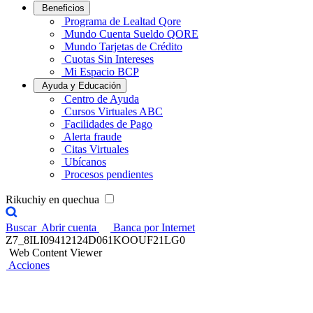
Beneficios
Programa de Lealtad Qore
Mundo Cuenta Sueldo QORE
Mundo Tarjetas de Crédito
Cuotas Sin Intereses
Mi Espacio BCP
Ayuda y Educación
Centro de Ayuda
Cursos Virtuales ABC
Facilidades de Pago
Alerta fraude
Citas Virtuales
Ubícanos
Procesos pendientes
Rikuchiy en quechua
Buscar
Abrir cuenta
Banca por Internet
Z7_8ILI09412124D061KOOUF21LG0
Web Content Viewer
Acciones