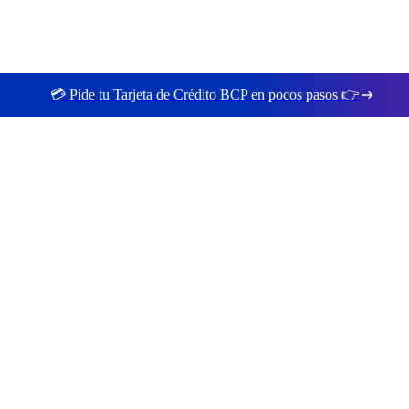
💳 Pide tu Tarjeta de Crédito BCP en pocos pasos 👉