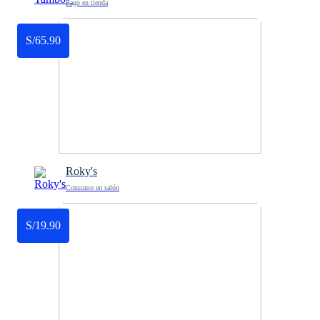
Pago en tienda
S/65.90
Roky's
Consumo en salón
S/19.90