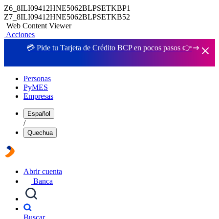
Z6_8ILI09412HNE5062BLPSETKBP1
Z7_8ILI09412HNE5062BLPSETKB52
Web Content Viewer
Acciones
💳 Pide tu Tarjeta de Crédito BCP en pocos pasos 👉
Personas
PyMES
Empresas
Español
/
Quechua
Abrir cuenta
Banca
Buscar