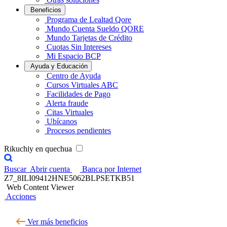
Beneficios
Programa de Lealtad Qore
Mundo Cuenta Sueldo QORE
Mundo Tarjetas de Crédito
Cuotas Sin Intereses
Mi Espacio BCP
Ayuda y Educación
Centro de Ayuda
Cursos Virtuales ABC
Facilidades de Pago
Alerta fraude
Citas Virtuales
Ubícanos
Procesos pendientes
Rikuchiy en quechua
Buscar
Abrir cuenta
Banca por Internet
Z7_8ILI09412HNE5062BLPSETKB51
Web Content Viewer
Acciones
Ver más beneficios