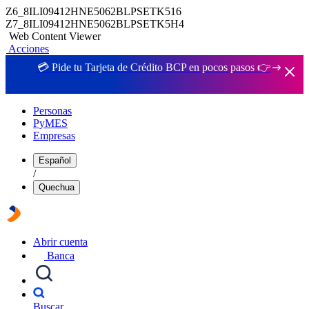
Z6_8ILI09412HNE5062BLPSETK516
Z7_8ILI09412HNE5062BLPSETK5H4
Web Content Viewer
Acciones
💳 Pide tu Tarjeta de Crédito BCP en pocos pasos 👉
Personas
PyMES
Empresas
Español
/
Quechua
Abrir cuenta
Banca
Buscar