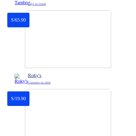
Pago en tienda
S/65.90
Roky's
Consumo en salón
S/19.90