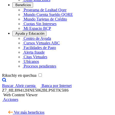
Beneficios
Programa de Lealtad Qore
Mundo Cuenta Sueldo QORE
Mundo Tarjetas de Crédito
Cuotas Sin Intereses
Mi Espacio BCP
Ayuda y Educación
Centro de Ayuda
Cursos Virtuales ABC
Facilidades de Pago
Alerta fraude
Citas Virtuales
Ubícanos
Procesos pendientes
Rikuchiy en quechua
Buscar
Abrir cuenta
Banca por Internet
Z7_8ILI09412HNE5062BLPSETK5H6
Web Content Viewer
Acciones
Ver más beneficios