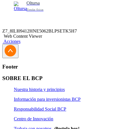
Oltursa
Tiendas físicas
Z7_8ILI09412HNE5062BLPSETK5H7
Web Content Viewer
Acciones
Footer
SOBRE EL BCP
Nuestra historia y principios
Información para inversionistas BCP
Responsabilidad Social BCP
Centro de Innovación
Trabaja con nosotros
¡Postula hoy!