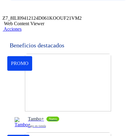
Z7_8ILI09412124D061KOOUF21VM2
Web Content Viewer
Acciones
Beneficios destacados
PROMO
Tambo+
Nuevo
Pago en tienda