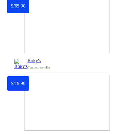
S/65.90
Roky's
Consumo en salón
S/19.90