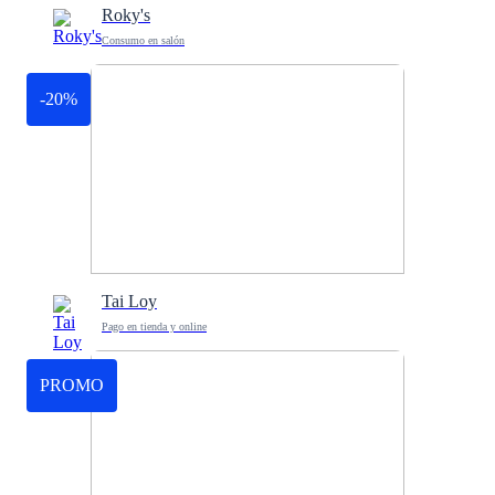
Roky's
Consumo en salón
-20%
Tai Loy
Pago en tienda y online
PROMO