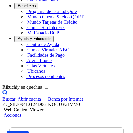
Beneficios
Programa de Lealtad Qore
Mundo Cuenta Sueldo QORE
Mundo Tarjetas de Crédito
Cuotas Sin Intereses
Mi Espacio BCP
Ayuda y Educación
Centro de Ayuda
Cursos Virtuales ABC
Facilidades de Pago
Alerta fraude
Citas Virtuales
Ubícanos
Procesos pendientes
Rikuchiy en quechua
Buscar
Abrir cuenta
Banca por Internet
Z7_8ILI09412124D061KOOUF21VM0
Web Content Viewer
Acciones