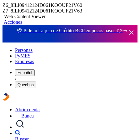
Z6_8ILI09412124D061KOOUF21V60
Z7_8ILI09412124D061KOOUF21V63
Web Content Viewer
Acciones
💳 Pide tu Tarjeta de Crédito BCP en pocos pasos 👉
Personas
PyMES
Empresas
Español
/
Quechua
Abrir cuenta
Banca
Buscar