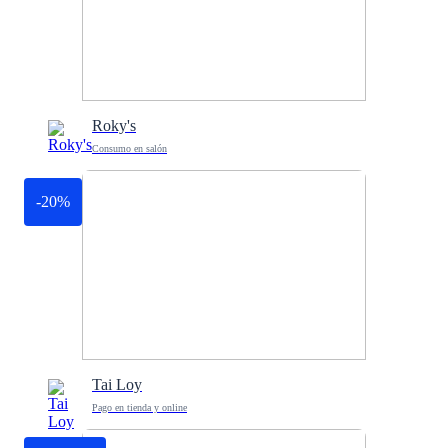
Roky's
Consumo en salón
-20%
Tai Loy
Pago en tienda y online