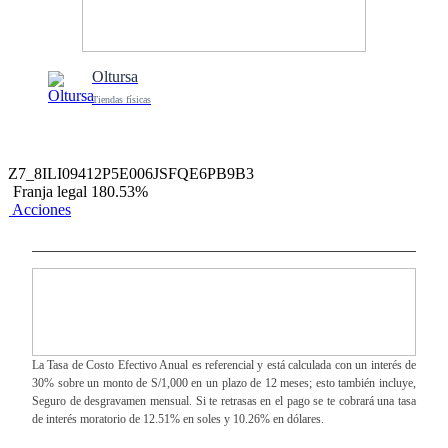
Oltursa
Tiendas físicas
Z7_8ILI09412P5E006JSFQE6PB9B3
Franja legal 180.53%
Acciones
La Tasa de Costo Efectivo Anual es referencial y está calculada con un interés de
30% sobre un monto de S/1,000 en un plazo de 12 meses; esto también incluye,
Seguro de desgravamen mensual. Si te retrasas en el pago se te cobrará una tasa
de interés moratorio de 12.51% en soles y 10.26% en dólares.