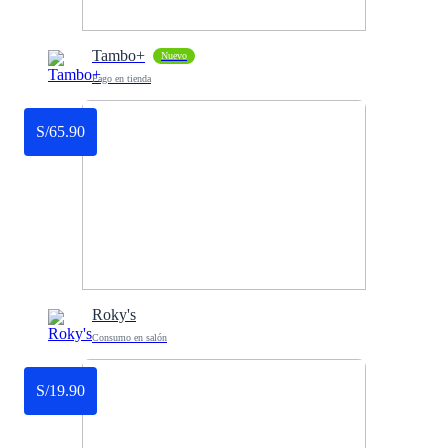
Tambo+
Nuevo
Pago en tienda
S/65.90
Roky's
Consumo en salón
S/19.90