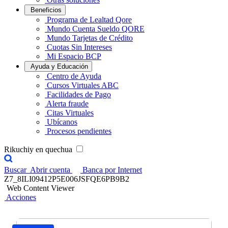
Beneficios
Programa de Lealtad Qore
Mundo Cuenta Sueldo QORE
Mundo Tarjetas de Crédito
Cuotas Sin Intereses
Mi Espacio BCP
Ayuda y Educación
Centro de Ayuda
Cursos Virtuales ABC
Facilidades de Pago
Alerta fraude
Citas Virtuales
Ubícanos
Procesos pendientes
Rikuchiy en quechua
Buscar
Abrir cuenta
Banca por Internet
Z7_8ILI09412P5E006JSFQE6PB9B2
Web Content Viewer
Acciones