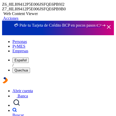
Z6_8ILI09412P5E006JSFQE6PB9J2
Z7_8ILI09412P5E006JSFQE6PB9B0
Web Content Viewer
Acciones
💳 Pide tu Tarjeta de Crédito BCP en pocos pasos 👉
Personas
PyMES
Empresas
Español
/
Quechua
Abrir cuenta
Banca
Buscar