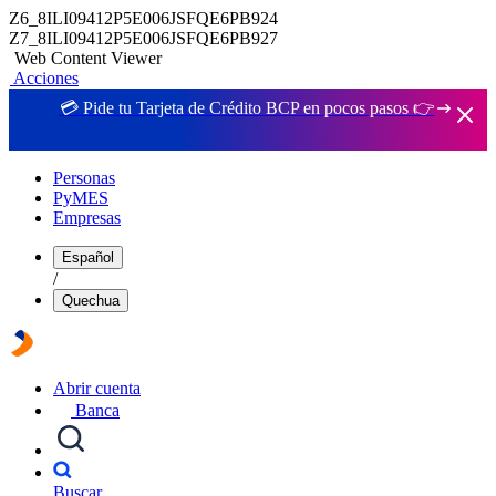
Z6_8ILI09412P5E006JSFQE6PB924
Z7_8ILI09412P5E006JSFQE6PB927
Web Content Viewer
Acciones
💳 Pide tu Tarjeta de Crédito BCP en pocos pasos 👉
Personas
PyMES
Empresas
Español
/
Quechua
Abrir cuenta
Banca
Buscar