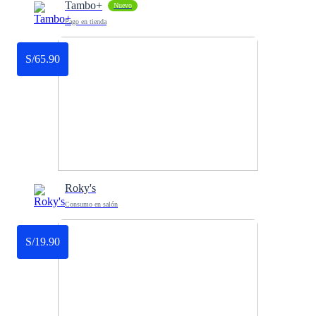
Tambo+
Nuevo
Pago en tienda
S/65.90
Roky's
Consumo en salón
S/19.90