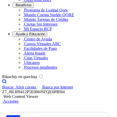
Beneficios
Programa de Lealtad Qore
Mundo Cuenta Sueldo QORE
Mundo Tarjetas de Crédito
Cuotas Sin Intereses
Mi Espacio BCP
Ayuda y Educación
Centro de Ayuda
Cursos Virtuales ABC
Facilidades de Pago
Alerta fraude
Citas Virtuales
Ubícanos
Procesos pendientes
Rikuchiy en quechua
Buscar
Abrir cuenta
Banca por Internet
Z7_8ILI09412P5E006JSFQE6PB9I4
Web Content Viewer
Acciones