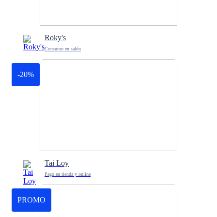
Roky's
Consumo en salón
-20%
Tai Loy
Pago en tienda y online
PROMO