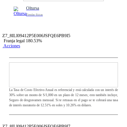
Oltursa
Tiendas físicas
Z7_8ILI09412P5E006JSFQE6PB9I5
Franja legal 180.53%
Acciones
La Tasa de Costo Efectivo Anual es referencial y está calculada con un interés de
30% sobre un monto de S/1,000 en un plazo de 12 meses; esto también incluye,
Seguro de desgravamen mensual. Si te retrasas en el pago se te cobrará una tasa
de interés moratorio de 12.51% en soles y 10.26% en dólares.
Z7_8ILI09412P5E006JSFQE6PB9I7