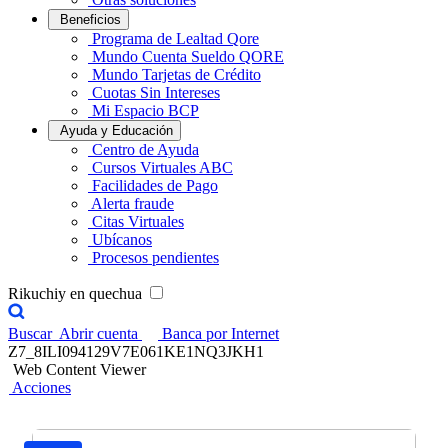
Beneficios
Programa de Lealtad Qore
Mundo Cuenta Sueldo QORE
Mundo Tarjetas de Crédito
Cuotas Sin Intereses
Mi Espacio BCP
Ayuda y Educación
Centro de Ayuda
Cursos Virtuales ABC
Facilidades de Pago
Alerta fraude
Citas Virtuales
Ubícanos
Procesos pendientes
Rikuchiy en quechua
Buscar
Abrir cuenta
Banca por Internet
Z7_8ILI094129V7E061KE1NQ3JKH1
Web Content Viewer
Acciones