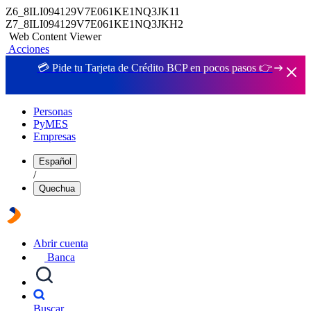
Z6_8ILI094129V7E061KE1NQ3JK11
Z7_8ILI094129V7E061KE1NQ3JKH2
Web Content Viewer
Acciones
💳 Pide tu Tarjeta de Crédito BCP en pocos pasos 👉
Personas
PyMES
Empresas
Español
/
Quechua
Abrir cuenta
Banca
Buscar