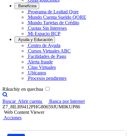
Beneficios
Programa de Lealtad Qore
Mundo Cuenta Sueldo QORE
Mundo Tarjetas de Crédito
Cuotas Sin Intereses
Mi Espacio BCP
Ayuda y Educación
Centro de Ayuda
Cursos Virtuales ABC
Facilidades de Pago
Alerta fraude
Citas Virtuales
Ubícanos
Procesos pendientes
Rikuchiy en quechua
Buscar
Abrir cuenta
Banca por Internet
Z7_8ILI09412PHG80659JUM0KUP86
Web Content Viewer
Acciones