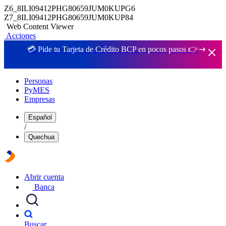
Z6_8ILI09412PHG80659JUM0KUPG6
Z7_8ILI09412PHG80659JUM0KUP84
Web Content Viewer
Acciones
💳 Pide tu Tarjeta de Crédito BCP en pocos pasos 👉
Personas
PyMES
Empresas
Español
/
Quechua
Abrir cuenta
Banca
Buscar