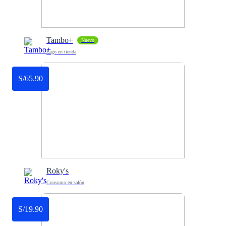
Tambo+
Nuevo
Pago en tienda
S/65.90
Roky's
Consumo en salón
S/19.90