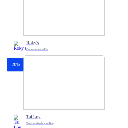
Roky's
Consumo en salón
-20%
Tai Loy
Pago en tienda y online