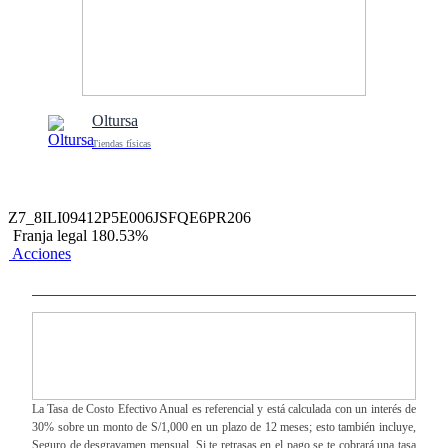
Oltursa
Tiendas físicas
Z7_8ILI09412P5E006JSFQE6PR206
Franja legal 180.53%
Acciones
La Tasa de Costo Efectivo Anual es referencial y está calculada con un interés de
30% sobre un monto de S/1,000 en un plazo de 12 meses; esto también incluye,
Seguro de desgravamen mensual. Si te retrasas en el pago se te cobrará una tasa