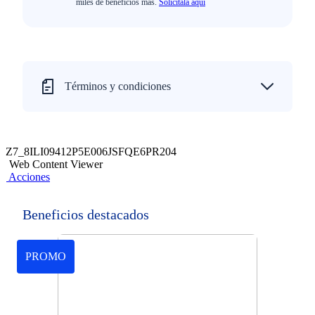
miles de beneficios más.
Solicítala aquí
Términos y condiciones
Z7_8ILI09412P5E006JSFQE6PR204
Web Content Viewer
Acciones
Beneficios destacados
PROMO