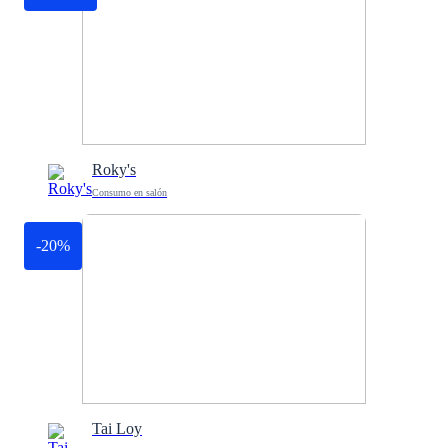
Roky's
Consumo en salón
-20%
Tai Loy