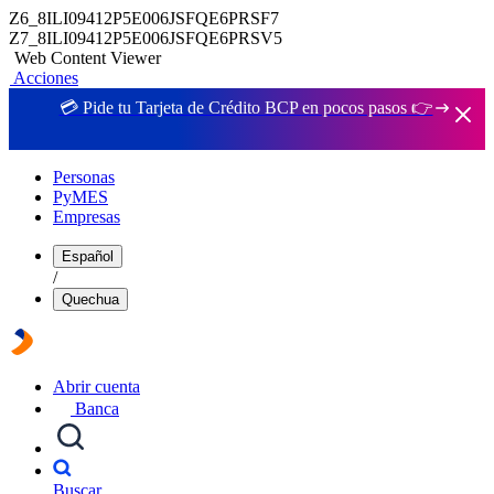
Z6_8ILI09412P5E006JSFQE6PRSF7
Z7_8ILI09412P5E006JSFQE6PRSV5
Web Content Viewer
Acciones
💳 Pide tu Tarjeta de Crédito BCP en pocos pasos 👉
Personas
PyMES
Empresas
Español
/
Quechua
Abrir cuenta
Banca
Buscar