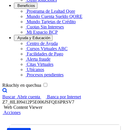
Beneficios
Programa de Lealtad Qore
Mundo Cuenta Sueldo QORE
Mundo Tarjetas de Crédito
Cuotas Sin Intereses
Mi Espacio BCP
Ayuda y Educación
Centro de Ayuda
Cursos Virtuales ABC
Facilidades de Pago
Alerta fraude
Citas Virtuales
Ubícanos
Procesos pendientes
Rikuchiy en quechua
Buscar
Abrir cuenta
Banca por Internet
Z7_8ILI09412P5E006JSFQE6PRSV7
Web Content Viewer
Acciones