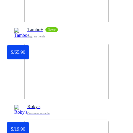
Tambo+
Nuevo
Pago en tienda
S/65.90
Roky's
Consumo en salón
S/19.90