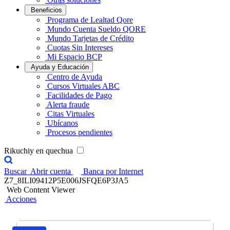
Beneficios
Programa de Lealtad Qore
Mundo Cuenta Sueldo QORE
Mundo Tarjetas de Crédito
Cuotas Sin Intereses
Mi Espacio BCP
Ayuda y Educación
Centro de Ayuda
Cursos Virtuales ABC
Facilidades de Pago
Alerta fraude
Citas Virtuales
Ubícanos
Procesos pendientes
Rikuchiy en quechua
Buscar
Abrir cuenta
Banca por Internet
Z7_8ILI09412P5E006JSFQE6P3JA5
Web Content Viewer
Acciones