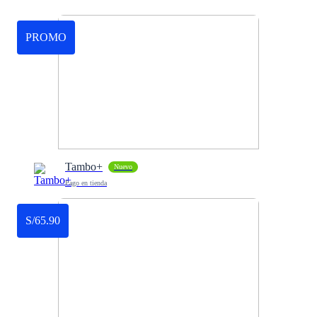
PROMO
Tambo+
Nuevo
Pago en tienda
S/65.90