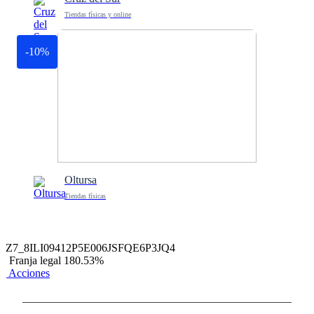
Tiendas físicas y online
-10%
Oltursa
Tiendas físicas
Z7_8ILI09412P5E006JSFQE6P3JQ4
Franja legal 180.53%
Acciones