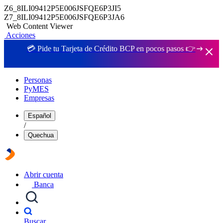
Z6_8ILI09412P5E006JSFQE6P3JI5
Z7_8ILI09412P5E006JSFQE6P3JA6
Web Content Viewer
Acciones
💳 Pide tu Tarjeta de Crédito BCP en pocos pasos 👉
Personas
PyMES
Empresas
Español
/
Quechua
Abrir cuenta
Banca
Buscar