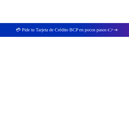
💳 Pide tu Tarjeta de Crédito BCP en pocos pasos 👉