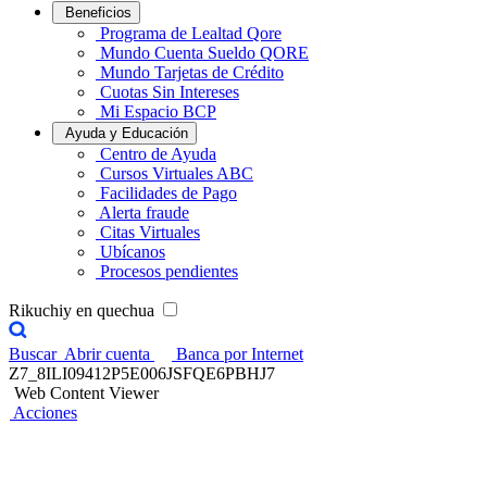
Beneficios
Programa de Lealtad Qore
Mundo Cuenta Sueldo QORE
Mundo Tarjetas de Crédito
Cuotas Sin Intereses
Mi Espacio BCP
Ayuda y Educación
Centro de Ayuda
Cursos Virtuales ABC
Facilidades de Pago
Alerta fraude
Citas Virtuales
Ubícanos
Procesos pendientes
Rikuchiy en quechua
Buscar
Abrir cuenta
Banca por Internet
Z7_8ILI09412P5E006JSFQE6PBHJ7
Web Content Viewer
Acciones