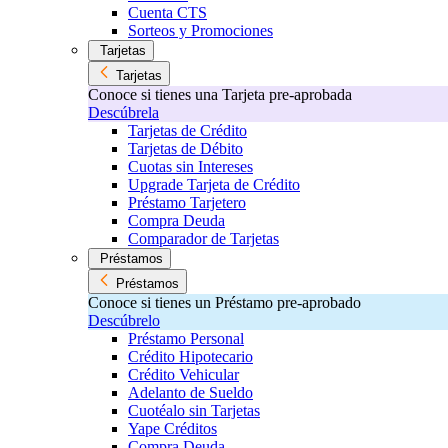
Cuenta CTS
Sorteos y Promociones
Tarjetas
Tarjetas
Conoce si tienes una Tarjeta pre-aprobada
Descúbrela
Tarjetas de Crédito
Tarjetas de Débito
Cuotas sin Intereses
Upgrade Tarjeta de Crédito
Préstamo Tarjetero
Compra Deuda
Comparador de Tarjetas
Préstamos
Préstamos
Conoce si tienes un Préstamo pre-aprobado
Descúbrelo
Préstamo Personal
Crédito Hipotecario
Crédito Vehicular
Adelanto de Sueldo
Cuotéalo sin Tarjetas
Yape Créditos
Compra Deuda