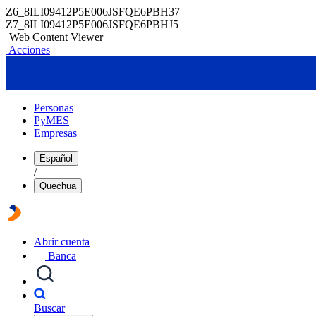
Z6_8ILI09412P5E006JSFQE6PBH37
Z7_8ILI09412P5E006JSFQE6PBHJ5
Web Content Viewer
Acciones
Personas
PyMES
Empresas
Español
/
Quechua
Abrir cuenta
Banca
Buscar