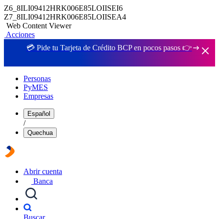
Z6_8ILI09412HRK006E85LOIISEI6
Z7_8ILI09412HRK006E85LOIISEA4
Web Content Viewer
Acciones
💳 Pide tu Tarjeta de Crédito BCP en pocos pasos 👉
Personas
PyMES
Empresas
Español
/
Quechua
Abrir cuenta
Banca
Buscar