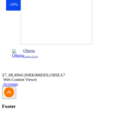
-10%
Oltursa
Tiendas físicas
Z7_8ILI09412HRK006E85LOIISEA7
Web Content Viewer
Acciones
Footer