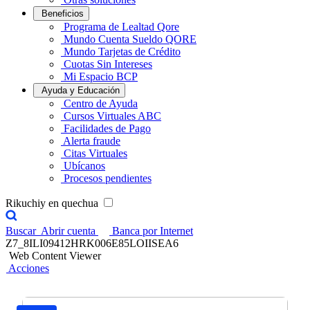
Beneficios
Programa de Lealtad Qore
Mundo Cuenta Sueldo QORE
Mundo Tarjetas de Crédito
Cuotas Sin Intereses
Mi Espacio BCP
Ayuda y Educación
Centro de Ayuda
Cursos Virtuales ABC
Facilidades de Pago
Alerta fraude
Citas Virtuales
Ubícanos
Procesos pendientes
Rikuchiy en quechua
Buscar
Abrir cuenta
Banca por Internet
Z7_8ILI09412HRK006E85LOIISEA6
Web Content Viewer
Acciones