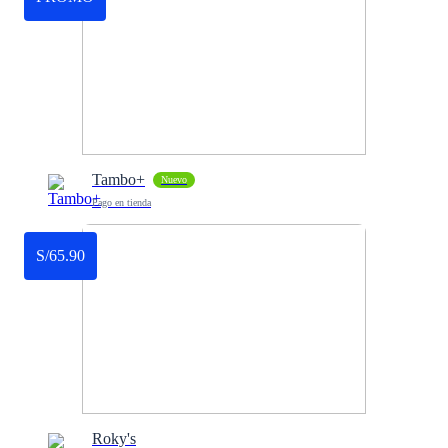
Tambo+
Nuevo
Pago en tienda
S/65.90
Roky's