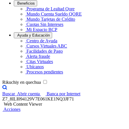
Beneficios
Programa de Lealtad Qore
Mundo Cuenta Sueldo QORE
Mundo Tarjetas de Crédito
Cuotas Sin Intereses
Mi Espacio BCP
Ayuda y Educación
Centro de Ayuda
Cursos Virtuales ABC
Facilidades de Pago
Alerta fraude
Citas Virtuales
Ubícanos
Procesos pendientes
Rikuchiy en quechua
Buscar
Abrir cuenta
Banca por Internet
Z7_8ILI094129V7E061KE1NQ3JF71
Web Content Viewer
Acciones