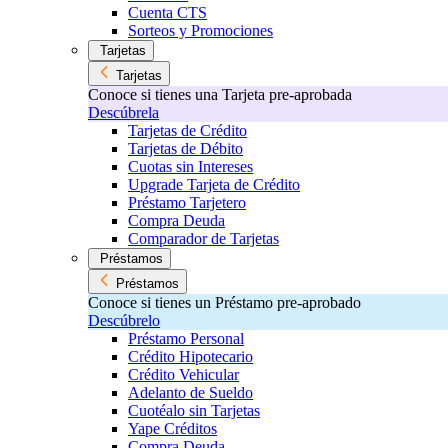
Cuenta CTS
Sorteos y Promociones
Tarjetas
Tarjetas
Conoce si tienes una Tarjeta pre-aprobada
Descúbrela
Tarjetas de Crédito
Tarjetas de Débito
Cuotas sin Intereses
Upgrade Tarjeta de Crédito
Préstamo Tarjetero
Compra Deuda
Comparador de Tarjetas
Préstamos
Préstamos
Conoce si tienes un Préstamo pre-aprobado
Descúbrelo
Préstamo Personal
Crédito Hipotecario
Crédito Vehicular
Adelanto de Sueldo
Cuotéalo sin Tarjetas
Yape Créditos
Compra Deuda