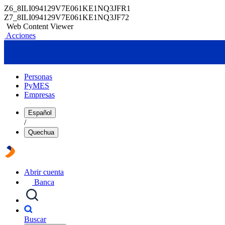
Z6_8ILI094129V7E061KE1NQ3JFR1
Z7_8ILI094129V7E061KE1NQ3JF72
Web Content Viewer
Acciones
Personas
PyMES
Empresas
Español
/
Quechua
Abrir cuenta
Banca
Buscar