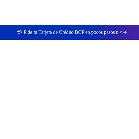
💳 Pide tu Tarjeta de Crédito BCP en pocos pasos 👉