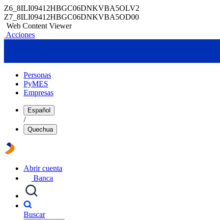
Z6_8ILI09412HBGC06DNKVBA5OLV2
Z7_8ILI09412HBGC06DNKVBA5OD00
Web Content Viewer
Acciones
Personas
PyMES
Empresas
Español
/
Quechua
Abrir cuenta
Banca
Buscar