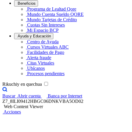
Beneficios
Programa de Lealtad Qore
Mundo Cuenta Sueldo QORE
Mundo Tarjetas de Crédito
Cuotas Sin Intereses
Mi Espacio BCP
Ayuda y Educación
Centro de Ayuda
Cursos Virtuales ABC
Facilidades de Pago
Alerta fraude
Citas Virtuales
Ubícanos
Procesos pendientes
Rikuchiy en quechua
Buscar
Abrir cuenta
Banca por Internet
Z7_8ILI09412HBGC06DNKVBA5OD02
Web Content Viewer
Acciones