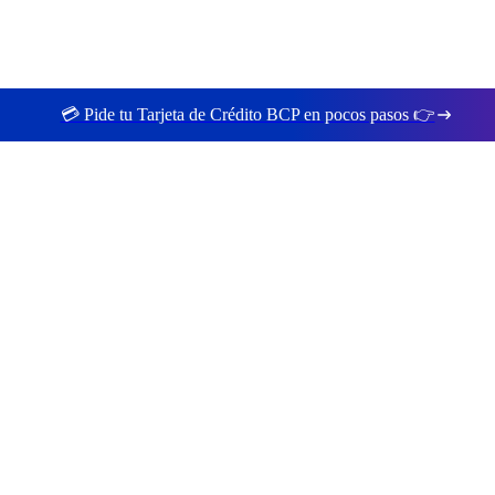
💳 Pide tu Tarjeta de Crédito BCP en pocos pasos 👉