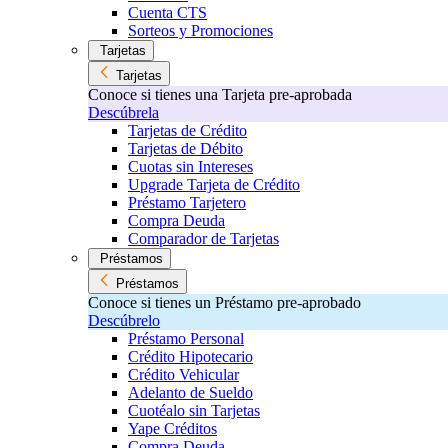
Cuenta CTS
Sorteos y Promociones
Tarjetas
Tarjetas
Conoce si tienes una Tarjeta pre-aprobada
Descúbrela
Tarjetas de Crédito
Tarjetas de Débito
Cuotas sin Intereses
Upgrade Tarjeta de Crédito
Préstamo Tarjetero
Compra Deuda
Comparador de Tarjetas
Préstamos
Préstamos
Conoce si tienes un Préstamo pre-aprobado
Descúbrelo
Préstamo Personal
Crédito Hipotecario
Crédito Vehicular
Adelanto de Sueldo
Cuotéalo sin Tarjetas
Yape Créditos
Compra Deuda