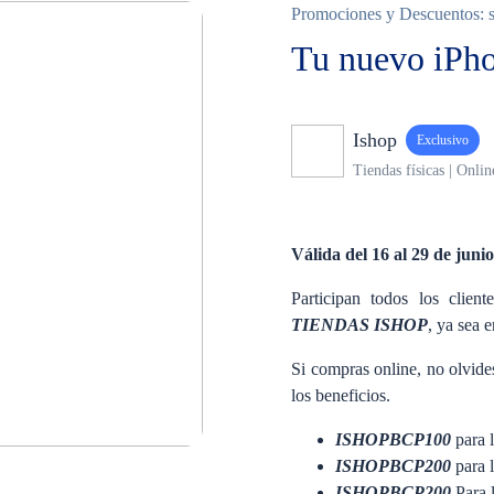
Promociones y Descuentos: so
Tu nuevo iPho
Ishop
Exclusivo
Tiendas físicas | Onlin
Válida del 16 al 29 de juni
Participan todos los clie
TIENDAS ISHOP
, ya sea e
Si compras online, no olvides
los beneficios.
ISHOPBCP100
para l
ISHOPBCP200
para l
ISHOPBCP200
Para l