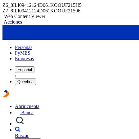
Z6_8ILI09412124D061KOOUF215H5
Z7_8ILI09412124D061KOOUF21596
Web Content Viewer
Acciones
Personas
PyMES
Empresas
Español
/
Quechua
Abrir cuenta
Banca
Buscar