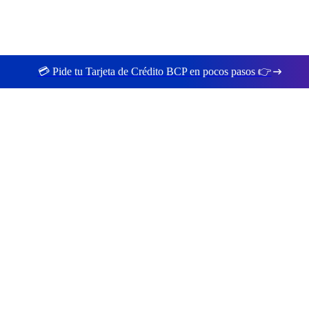
💳 Pide tu Tarjeta de Crédito BCP en pocos pasos 👉