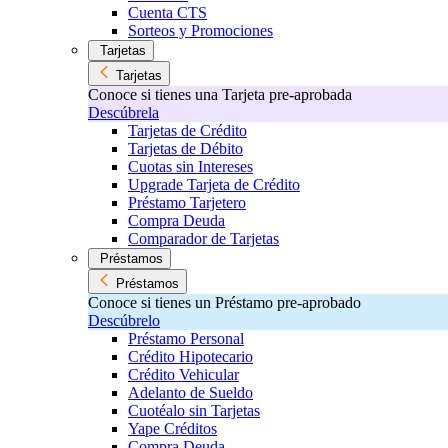
Cuenta CTS
Sorteos y Promociones
Tarjetas
Tarjetas
Conoce si tienes una Tarjeta pre-aprobada
Descúbrela
Tarjetas de Crédito
Tarjetas de Débito
Cuotas sin Intereses
Upgrade Tarjeta de Crédito
Préstamo Tarjetero
Compra Deuda
Comparador de Tarjetas
Préstamos
Préstamos
Conoce si tienes un Préstamo pre-aprobado
Descúbrelo
Préstamo Personal
Crédito Hipotecario
Crédito Vehicular
Adelanto de Sueldo
Cuotéalo sin Tarjetas
Yape Créditos
Compra Deuda