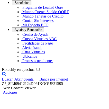
Beneficios
Programa de Lealtad Qore
Mundo Cuenta Sueldo QORE
Mundo Tarjetas de Crédito
Cuotas Sin Intereses
Mi Espacio BCP
Ayuda y Educación
Centro de Ayuda
Cursos Virtuales ABC
Facilidades de Pago
Alerta fraude
Citas Virtuales
Ubícanos
Procesos pendientes
Rikuchiy en quechua
Buscar
Abrir cuenta
Banca por Internet
Z7_8ILI09412124D061KOOUF21595
Web Content Viewer
Acciones