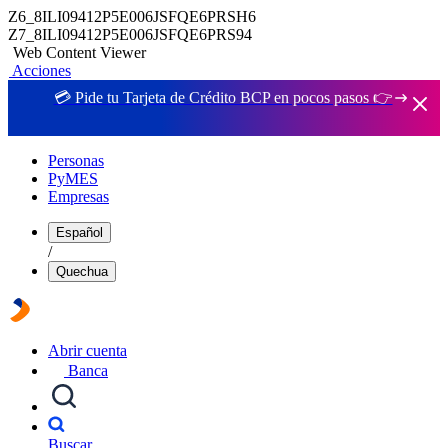
Z6_8ILI09412P5E006JSFQE6PRSH6
Z7_8ILI09412P5E006JSFQE6PRS94
Web Content Viewer
Acciones
💳 Pide tu Tarjeta de Crédito BCP en pocos pasos 👉
Personas
PyMES
Empresas
Español
/
Quechua
Abrir cuenta
Banca
Buscar