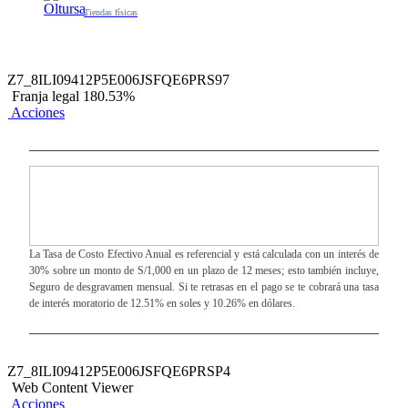
Tiendas físicas
Z7_8ILI09412P5E006JSFQE6PRS97
Franja legal 180.53%
Acciones
La Tasa de Costo Efectivo Anual es referencial y está calculada con un interés de
30% sobre un monto de S/1,000 en un plazo de 12 meses; esto también incluye,
Seguro de desgravamen mensual. Si te retrasas en el pago se te cobrará una tasa
de interés moratorio de 12.51% en soles y 10.26% en dólares.
Z7_8ILI09412P5E006JSFQE6PRSP4
Web Content Viewer
Acciones