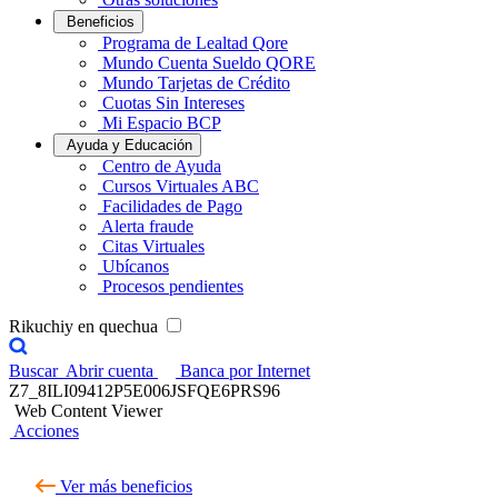
Beneficios
Programa de Lealtad Qore
Mundo Cuenta Sueldo QORE
Mundo Tarjetas de Crédito
Cuotas Sin Intereses
Mi Espacio BCP
Ayuda y Educación
Centro de Ayuda
Cursos Virtuales ABC
Facilidades de Pago
Alerta fraude
Citas Virtuales
Ubícanos
Procesos pendientes
Rikuchiy en quechua
Buscar
Abrir cuenta
Banca por Internet
Z7_8ILI09412P5E006JSFQE6PRS96
Web Content Viewer
Acciones
Ver más beneficios