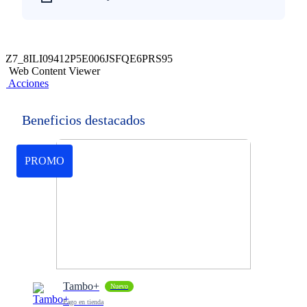
Z7_8ILI09412P5E006JSFQE6PRS95
Web Content Viewer
Acciones
Beneficios destacados
PROMO
Tambo+
Nuevo
Pago en tienda