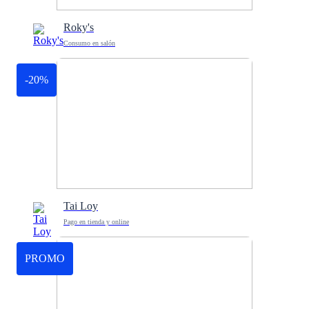
Roky's
Consumo en salón
-20%
Tai Loy
Pago en tienda y online
PROMO