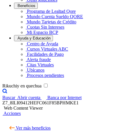
Beneficios
Programa de Lealtad Qore
Mundo Cuenta Sueldo QORE
Mundo Tarjetas de Crédito
Cuotas Sin Intereses
Mi Espacio BCP
Ayuda y Educación
Centro de Ayuda
Cursos Virtuales ABC
Facilidades de Pago
Alerta fraude
Citas Virtuales
Ubícanos
Procesos pendientes
Rikuchiy en quechua
Buscar
Abrir cuenta
Banca por Internet
Z7_8ILI09412HEFC061F85BPHMKE1
Web Content Viewer
Acciones
Ver más beneficios