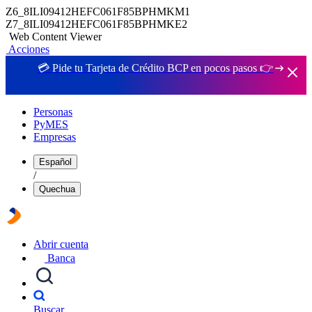
Z6_8ILI09412HEFC061F85BPHMKM1
Z7_8ILI09412HEFC061F85BPHMKE2
Web Content Viewer
Acciones
💳 Pide tu Tarjeta de Crédito BCP en pocos pasos 👉
Personas
PyMES
Empresas
Español
/
Quechua
Abrir cuenta
Banca
Buscar