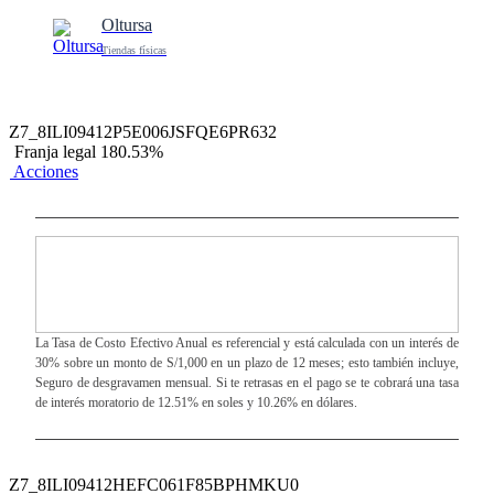
Oltursa
Tiendas físicas
Z7_8ILI09412P5E006JSFQE6PR632
Franja legal 180.53%
Acciones
La Tasa de Costo Efectivo Anual es referencial y está calculada con un interés de
30% sobre un monto de S/1,000 en un plazo de 12 meses; esto también incluye,
Seguro de desgravamen mensual. Si te retrasas en el pago se te cobrará una tasa
de interés moratorio de 12.51% en soles y 10.26% en dólares.
Z7_8ILI09412HEFC061F85BPHMKU0