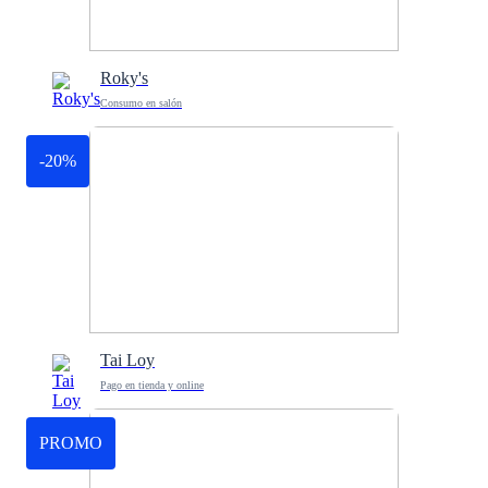
Roky's
Consumo en salón
-20%
Tai Loy
Pago en tienda y online
PROMO