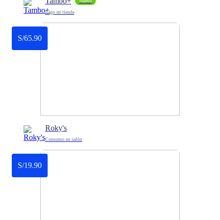
Tambo+
Nuevo
Pago en tienda
S/65.90
Roky's
Consumo en salón
S/19.90