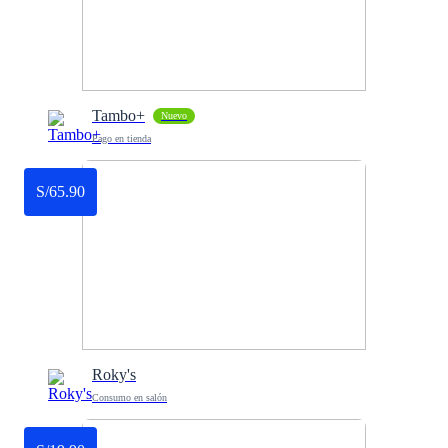
Tambo+
Nuevo
Pago en tienda
S/65.90
Roky's
Consumo en salón