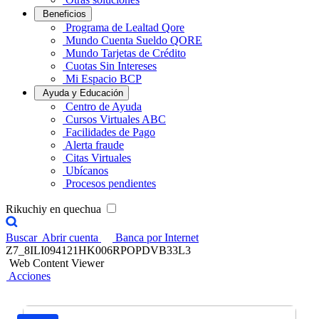
Beneficios
Programa de Lealtad Qore
Mundo Cuenta Sueldo QORE
Mundo Tarjetas de Crédito
Cuotas Sin Intereses
Mi Espacio BCP
Ayuda y Educación
Centro de Ayuda
Cursos Virtuales ABC
Facilidades de Pago
Alerta fraude
Citas Virtuales
Ubícanos
Procesos pendientes
Rikuchiy en quechua
Buscar
Abrir cuenta
Banca por Internet
Z7_8ILI094121HK006RPOPDVB33L3
Web Content Viewer
Acciones