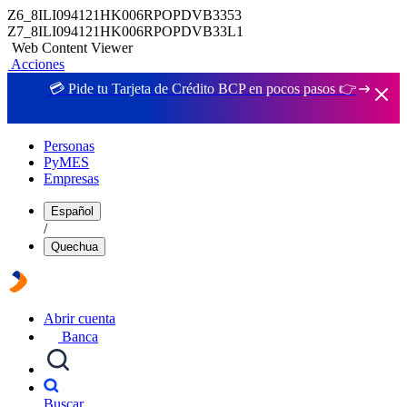
Z6_8ILI094121HK006RPOPDVB3353
Z7_8ILI094121HK006RPOPDVB33L1
Web Content Viewer
Acciones
💳 Pide tu Tarjeta de Crédito BCP en pocos pasos 👉
Personas
PyMES
Empresas
Español
/
Quechua
Abrir cuenta
Banca
Buscar