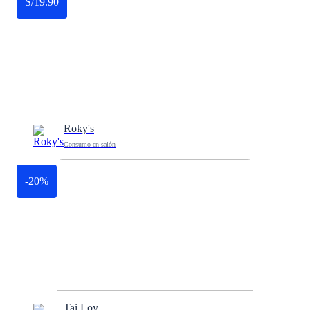
S/19.90
Roky's
Consumo en salón
-20%
Tai Loy