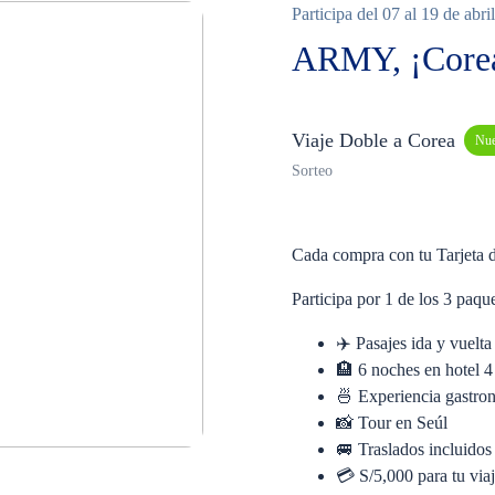
Participa del 07 al 19 de abri
ARMY, ¡Corea 
Viaje Doble a Corea
Nu
Sorteo
Cada compra con tu Tarjeta d
Participa por 1 de los 3 paqu
✈️ Pasajes ida y vuelt
🏨 6 noches en hotel 4 
🍜 Experiencia gastro
📸 Tour en Seúl
🚐 Traslados incluidos
💳 S/5,000 para tu via