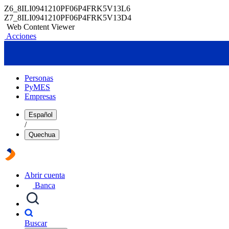
Z6_8ILI0941210PF06P4FRK5V13L6
Z7_8ILI0941210PF06P4FRK5V13D4
Web Content Viewer
Acciones
Personas
PyMES
Empresas
Español
/
Quechua
Abrir cuenta
Banca
Buscar