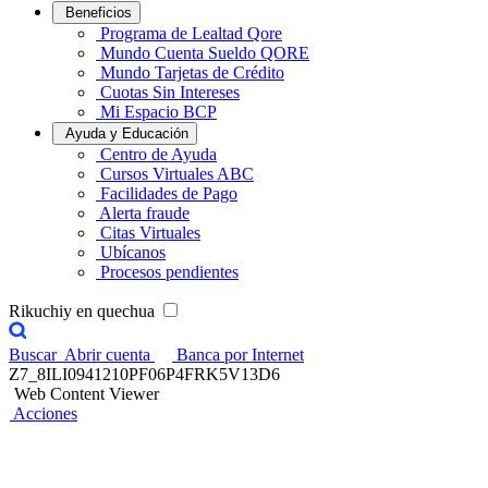
Beneficios
Programa de Lealtad Qore
Mundo Cuenta Sueldo QORE
Mundo Tarjetas de Crédito
Cuotas Sin Intereses
Mi Espacio BCP
Ayuda y Educación
Centro de Ayuda
Cursos Virtuales ABC
Facilidades de Pago
Alerta fraude
Citas Virtuales
Ubícanos
Procesos pendientes
Rikuchiy en quechua
Buscar
Abrir cuenta
Banca por Internet
Z7_8ILI0941210PF06P4FRK5V13D6
Web Content Viewer
Acciones