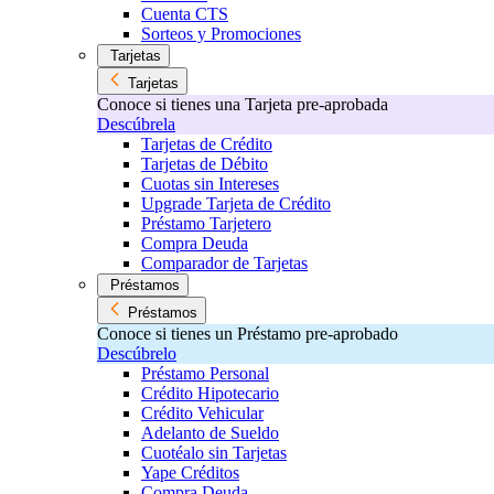
Cuenta CTS
Sorteos y Promociones
Tarjetas
Tarjetas
Conoce si tienes una Tarjeta pre-aprobada
Descúbrela
Tarjetas de Crédito
Tarjetas de Débito
Cuotas sin Intereses
Upgrade Tarjeta de Crédito
Préstamo Tarjetero
Compra Deuda
Comparador de Tarjetas
Préstamos
Préstamos
Conoce si tienes un Préstamo pre-aprobado
Descúbrelo
Préstamo Personal
Crédito Hipotecario
Crédito Vehicular
Adelanto de Sueldo
Cuotéalo sin Tarjetas
Yape Créditos
Compra Deuda