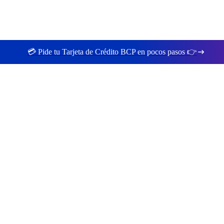
💳 Pide tu Tarjeta de Crédito BCP en pocos pasos 👉