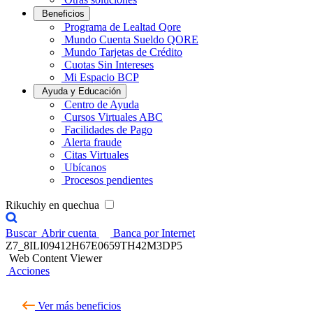
Beneficios
Programa de Lealtad Qore
Mundo Cuenta Sueldo QORE
Mundo Tarjetas de Crédito
Cuotas Sin Intereses
Mi Espacio BCP
Ayuda y Educación
Centro de Ayuda
Cursos Virtuales ABC
Facilidades de Pago
Alerta fraude
Citas Virtuales
Ubícanos
Procesos pendientes
Rikuchiy en quechua
Buscar
Abrir cuenta
Banca por Internet
Z7_8ILI09412H67E0659TH42M3DP5
Web Content Viewer
Acciones
Ver más beneficios