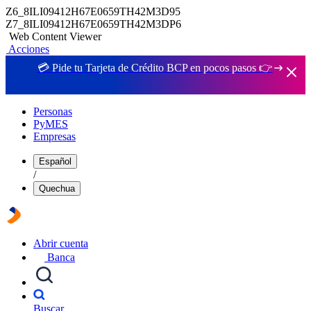
Z6_8ILI09412H67E0659TH42M3D95
Z7_8ILI09412H67E0659TH42M3DP6
Web Content Viewer
Acciones
💳 Pide tu Tarjeta de Crédito BCP en pocos pasos 👉
Personas
PyMES
Empresas
Español
/
Quechua
Abrir cuenta
Banca
Buscar