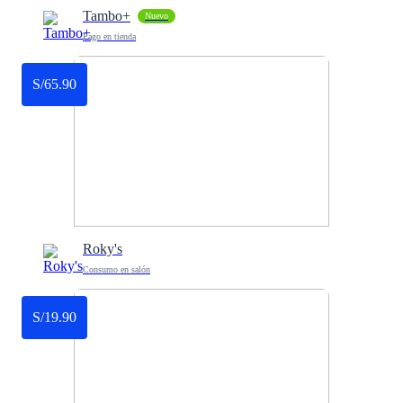
Tambo+
Nuevo
Pago en tienda
S/65.90
Roky's
Consumo en salón
S/19.90